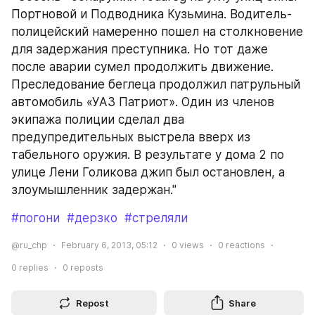
Портновой и Подводника Кузьмина. Водитель-
полицейский намеренно пошел на столкновение 
для задержания преступника. Но тот даже 
после аварии сумел продолжить движение. 
Преследование беглеца продолжил патрульный 
автомобиль «УАЗ Патриот». Один из членов 
экипажа полиции сделал два 
предупредительных выстрела вверх из 
табельного оружия. В результате у дома 2 по 
улице Лени Голикова джип был остановлен, а 
злоумышленник задержан."
#погони
#дерзко
#стреляли
@ru_chp
February 6, 2013, 05:12
0
views
0
reactions
0
replies
0
reposts
Repost
Share