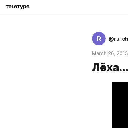
R
@ru_c
March 26, 2013
Лёха..