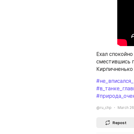
Ехал спокойно 
сместившись п
Кирпичненько 
#не_вписался
#в_танке_глав
#природа_оче
@ru_chp
March 26
Repost