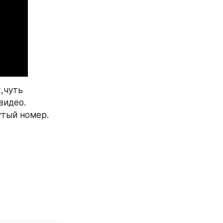
,чуть 
идео. 
утый номер.