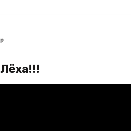
hp
.Лёха!!!