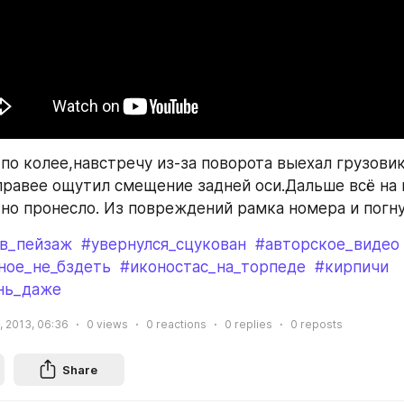
по колее,навстречу из-за поворота выехал грузовик
равее ощутил смещение задней оси.Дальше всё на в
но пронесло. Из повреждений рамка номера и погн
_в_пейзаж
#увернулся_сцукован
#авторское_видео
ное_не_бздеть
#иконостас_на_торпеде
#кирпичи
нь_даже
, 2013, 06:36
0
views
0
reactions
0
replies
0
reposts
Share