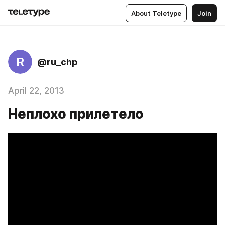
About Teletype
Join
R
@ru_chp
April 22, 2013
Неплохо прилетело