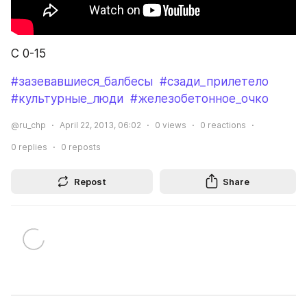
С 0-15
#зазевавшиеся_балбесы
#сзади_прилетело
#культурные_люди
#железобетонное_очко
@ru_chp
April 22, 2013, 06:02
0
views
0
reactions
0
replies
0
reposts
Repost
Share