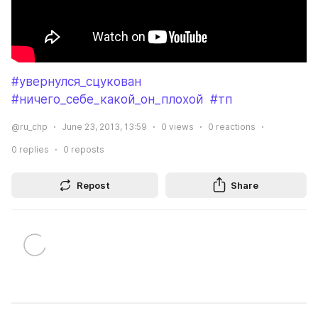
#увернулся_сцукован
#ничего_себе_какой_он_плохой
#тп
@ru_chp
June 23, 2013, 13:59
0
views
0
reactions
0
replies
0
reposts
Repost
Share