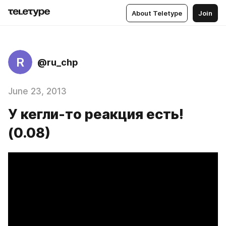
About Teletype
Join
R
@ru_chp
June 23, 2013
У кегли-то реакция есть!
(0.08)