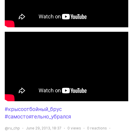
#крысоотбойный_брус
#самостоятельно_убрался
@ru_chp
June 29, 2013, 18:37
0
views
0
reactions