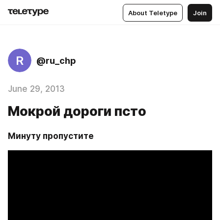
About Teletype
Join
R
@ru_chp
June 29, 2013
Мокрой дороги псто
Минуту пропустите