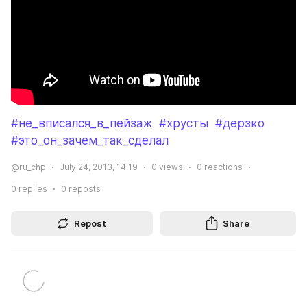
#не_вписался_в_пейзаж
#хрусты
#дерзко
#это_он_зачем_так_сделал
@ru_chp
July 24, 2013, 14:19
0
views
0
reactions
0
replies
0
reposts
Repost
Share