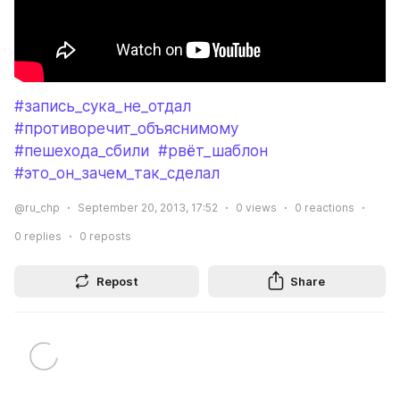
#запись_сука_не_отдал
#противоречит_объяснимому
#пешехода_сбили
#рвёт_шаблон
#это_он_зачем_так_сделал
@ru_chp
September 20, 2013, 17:52
0
views
0
reactions
0
replies
0
reposts
Repost
Share