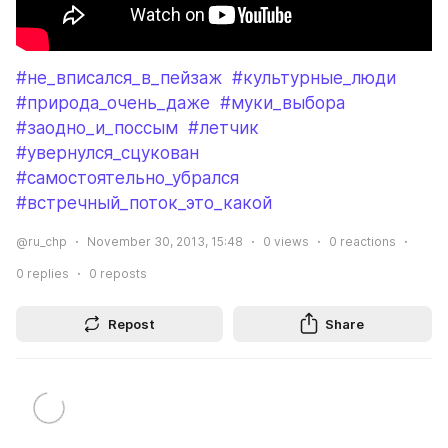
#не_вписался_в_пейзаж
#культурные_люди
#природа_очень_даже
#муки_выбора
#заодно_и_поссым
#летчик
#увернулся_сцукован
#самостоятельно_убрался
#встречный_поток_это_какой
@ru_chp
November 30, 2013, 15:48
0
views
0
reactions
0
replies
0
reposts
Repost
Share