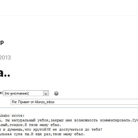
hp
2013
..