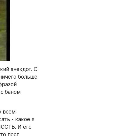
ий анекдот. С 
ничего больше 
фразой 
с баном 
 всем 
ть - какое я 
ОСТЬ. И его 
о пост 