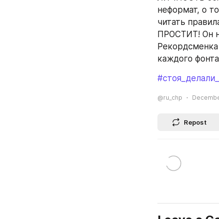
неформат, о то
читать правила
ПРОСТИТ! Он н
Рекордсменка 
каждого фонта
#стоя_делали
@ru_chp
December
Repost