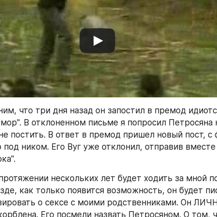
им, что три дня назад он запостил в премод идиотск
мор". В отклоненном письме я попросил Петросяна 
е постить. В ответ в премод пришел новый пост, с 
 под ником. Его Вуг уже отклонил, отправив вместе 
ка".
 протяжении нескольких лет будет ходить за мной по
зде, как только появится возможность, он будет писа
азировать о сексе с моими родственниками. Он ЛИЧН
рблена. Его посмели назвать Петросяном. О том, чт