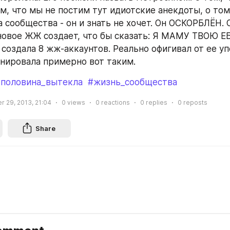
м, что мы не постим тут идиотские анекдоты, о том,
 сообщества - он и знать не хочет. Он ОСКОРБЛЁН. О
овое ЖЖ создает, что бы сказать: Я МАМУ ТВОЮ ЕБ
создала 8 жж-аккаунтов. Реально офигивал от ее упе
нировала примерно вот таким.
_половина_вытекла
#жизнь_сообщества
 29, 2013, 21:04
0
views
0
reactions
0
replies
0
reposts
Share