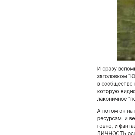
И сразу вспомн
заголовком "Ю
в сообщество н
которую видно
лаконичное "по
А потом он на
ресурсам, и ве
говно, и фант
ЛИЧНОСТЬ оско