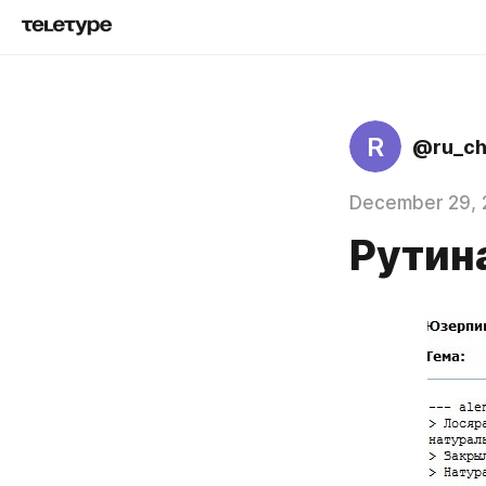
R
@ru_c
December 29, 
Рутина