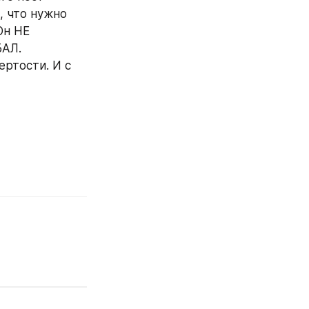
 что нужно 
н НЕ 
АЛ. 
ртости. И с 