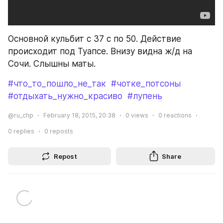
Основной кульбит с 37 с по 50. Действие 
происходит под Туапсе. Внизу видна ж/д на 
Сочи. Слышны маты.
#что_то_пошло_не_так
#чотке_потсоны
#отдыхать_нужно_красиво
#лупень
@ru_chp
February 18, 2015, 20:38
0
views
0
reactions
0
replies
0
reposts
Repost
Share