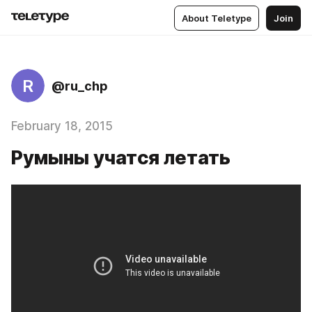
About Teletype
Join
R
@ru_chp
February 18, 2015
Румыны учатся летать