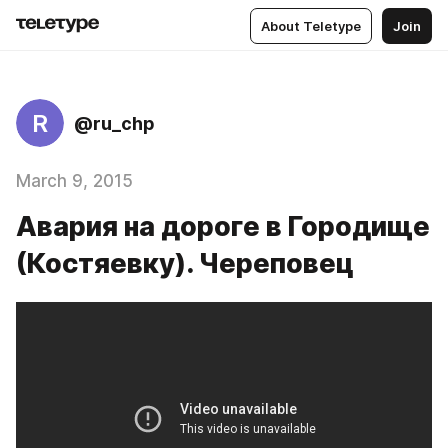
About Teletype
Join
R
@ru_chp
March 9, 2015
Авария на дороге в Городище
(Костяевку). Череповец