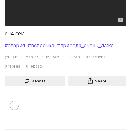
с 14 сек.
#авария
#встречка
#природа_очень_даже
@ru_chp
March 9, 2015, 15:39
0
views
0
reactions
0
replies
0
reposts
Repost
Share