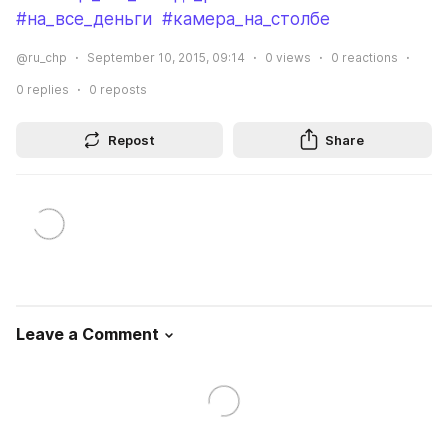
#на_все_деньги
#камера_на_столбе
@ru_chp
September 10, 2015, 09:14
0
views
0
reactions
0
replies
0
reposts
Repost
Share
Leave a Comment