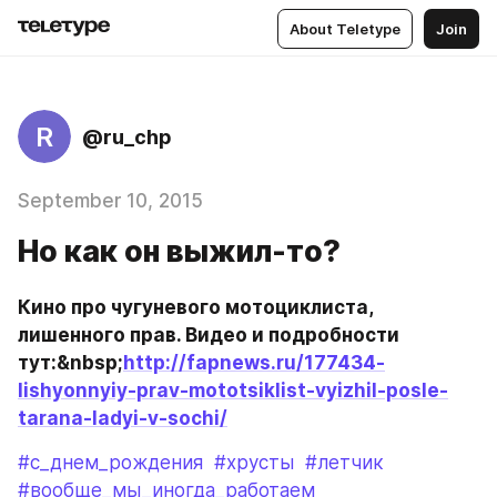
About Teletype
Join
R
@ru_chp
September 10, 2015
Но как он выжил-то?
Кино про чугуневого мотоциклиста, 
лишенного прав. Видео и подробности 
тут:&nbsp;
http://fapnews.ru/177434-
lishyonnyiy-prav-mototsiklist-vyizhil-posle-
tarana-ladyi-v-sochi/
#с_днем_рождения
#хрусты
#летчик
#вообще_мы_иногда_работаем