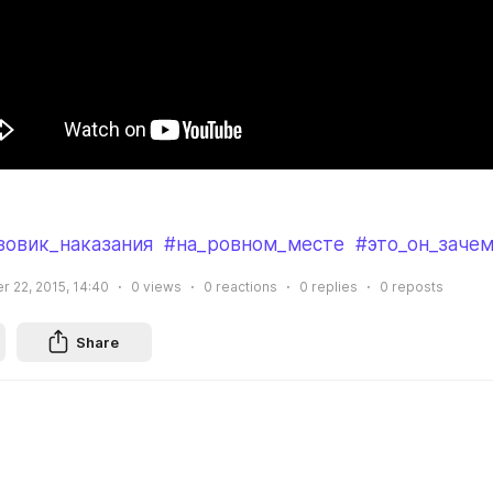
зовик_наказания
#на_ровном_месте
#это_он_зачем
 22, 2015, 14:40
0
views
0
reactions
0
replies
0
reposts
Share