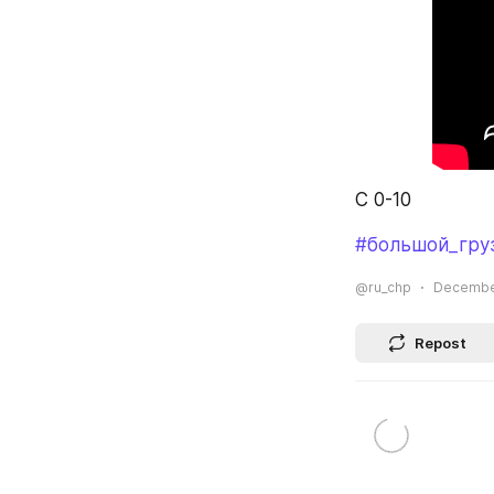
С 0-10
#большой_гру
@ru_chp
December
Repost