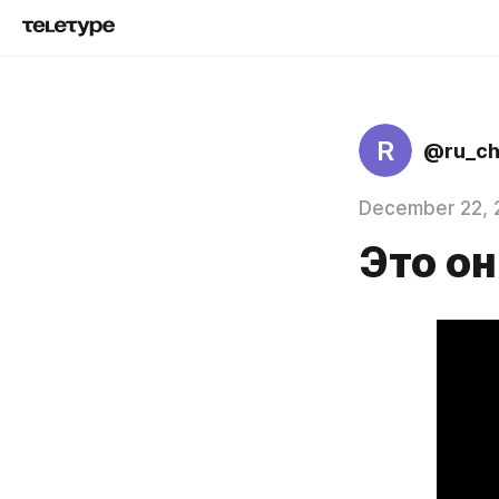
R
@ru_c
December 22, 
Это он