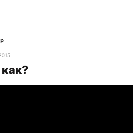
hp
2015
 как?