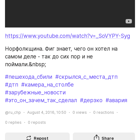
https://www.youtube.com/watch?v=_SoVYPY-Syg
Норфолкщина. Фиг знает, чего он хотел на 
самом деле - так до сих пор и не 
поймали.&nbsp;
#пешехода_сбили
#скрылся_с_места_дтп
#дтп
#камера_на_столбе
#зарубежные_новости
#это_он_зачем_так_сделал
#дерзко
#авария
@ru_chp
August 4, 2016, 10:50
0
views
0
reactions
0
replies
0
reposts
Repost
Share