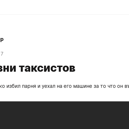
hp
17
зни таксистов
 избил парня и уехал на его машине за то что он въ