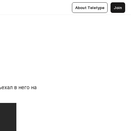
About Teletype
Join
ехал в него на 