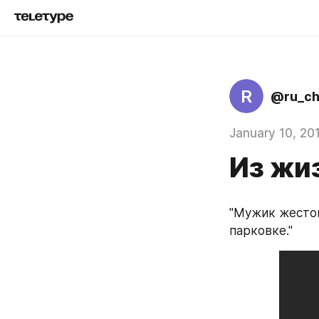
R
@ru_c
January 10, 20
Из жи
"Мужик жестоко
парковке."