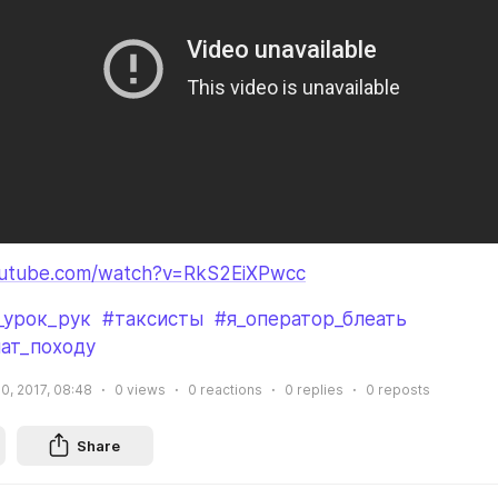
outube.com/watch?v=RkS2EiXPwcc
_урок_рук
#таксисты
#я_оператор_блеать
ат_походу
0, 2017, 08:48
0
views
0
reactions
0
replies
0
reposts
Share