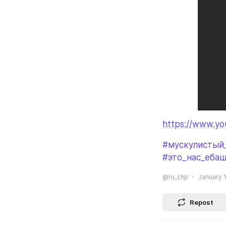
https://www.y
#мускулистый
#это_нас_ебаш
@ru_chp
January 1
Repost