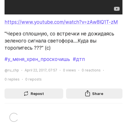
https://www.youtube.com/watch?v=zAw8lQ1T-zM
"Через сплошную, со встречки не дожидаясь 
зеленого сигнала светофора....Куда вы 
торопитесь ???" (с)
#у_меня_хрен_проскочишь
#дтп
@ru_chp
April 22, 2017, 07:57
0
views
0
reactions
0
replies
0
reposts
Repost
Share