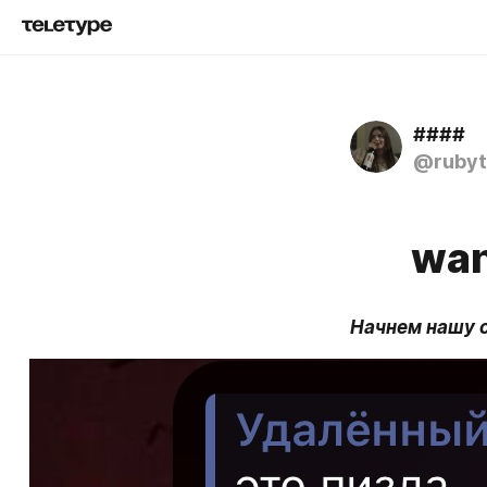
####
@rubyt
wan
Начнем нашу с