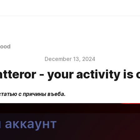
ood
December 13, 2024
tteror - your activity is 
татью с причины въеба.