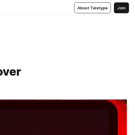
About Teletype
Join
over