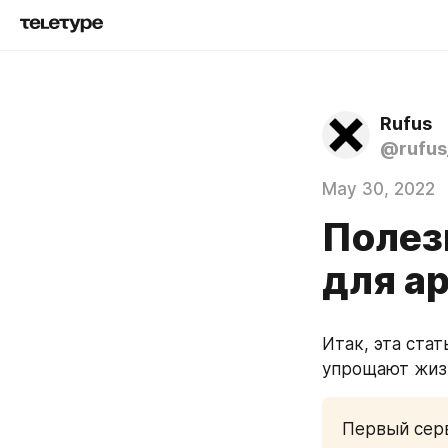
Rufus
@rufus
May 30, 2022
Полез
для ар
Итак, эта ста
упрощают жиз
Первый сер