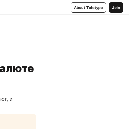
About Teletype
Join
валюте
т, и 