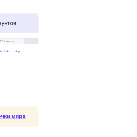
аунтов
очки мира