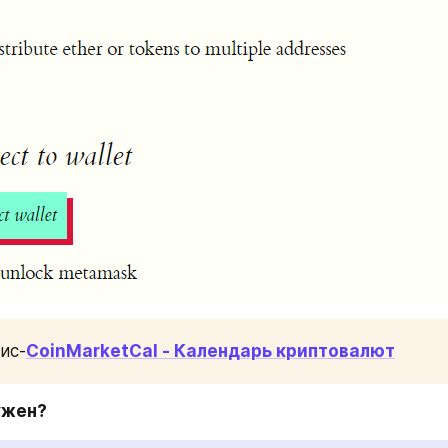
ис-
CoinMarketCal - Календарь криптовалют
ужен?