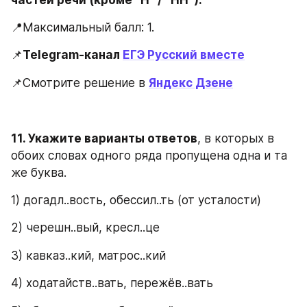
📍Максимальный балл: 1.
📌
Telegram-канал 
ЕГЭ Русский вместе
📌Смотрите решение в 
Яндекс Дзене
11. Укажите варианты ответов
, в которых в 
обоих словах одного ряда пропущена одна и та 
же буква.
1) догадл..вость, обессил..ть (от усталости)
2) черешн..вый, кресл..це
3) кавказ..кий, матрос..кий
4) ходатайств..вать, пережёв..вать