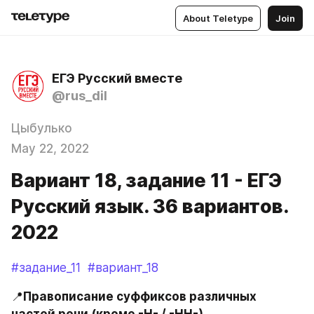
About Teletype
Join
ЕГЭ Русский вместе
@rus_dil
Цыбулько
May 22, 2022
Вариант 18, задание 11 - ЕГЭ
Русский язык. 36 вариантов.
2022
#задание_11
#вариант_18
📍
Правописание суффиксов различных 
частей речи (кроме -Н- / -НН-).