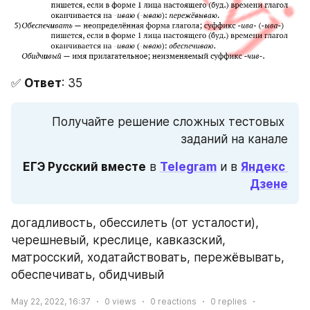
✅ 
Ответ
: 35
Получайте решение сложных тестовых 
заданий на канале
ЕГЭ Русский вместе
 в 
Telegram
 и в 
Яндекс 
Дзене
догадливость, обессилеть (от усталости), 
черешневый, креслице, кавказский, 
матросский, ходатайствовать, пережёвывать, 
обеспечивать, обидчивый
May 22, 2022, 16:37
0
views
0
reactions
0
replies