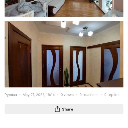
Руслан
May 27, 2022, 18:14
0
views
0
reactions
0
replies
Share