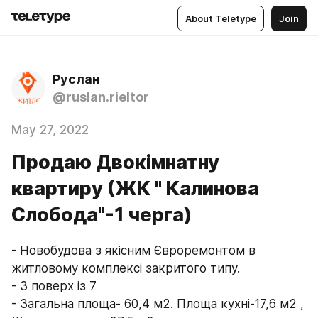
About Teletype
Join
Руслан
@ruslan.rieltor
May 27, 2022
Продаю Двокімнатну
квартиру (ЖК " Калинова
Слобода"-1 черга)
- Новобудова з якісним Євроремонтом в 
житловому комплексі закритого типу.
- 3 поверх із 7
- Загальна площа- 60,4 м2. Площа кухні-17,6 м2 , 