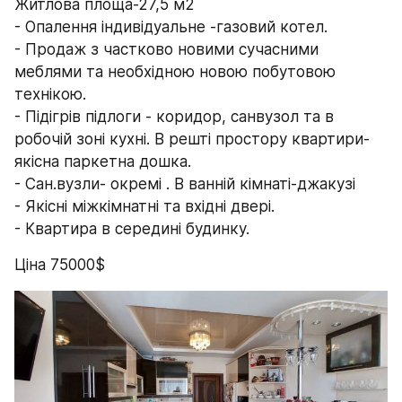
Житлова площа-27,5 м2
- Опалення індивідуальне -газовий котел.
- Продаж з частково новими сучасними 
меблями та необхідною новою побутовою 
технікою.
- Підігрів підлоги - коридор, санвузол та в 
робочій зоні кухні. В решті простору квартири-
якісна паркетна дошка.
- Сан.вузли- окремі . В ванній кімнаті-джакузі
- Якісні міжкімнатні та вхідні двері.
- Квартира в середині будинку.
Ціна 75000$