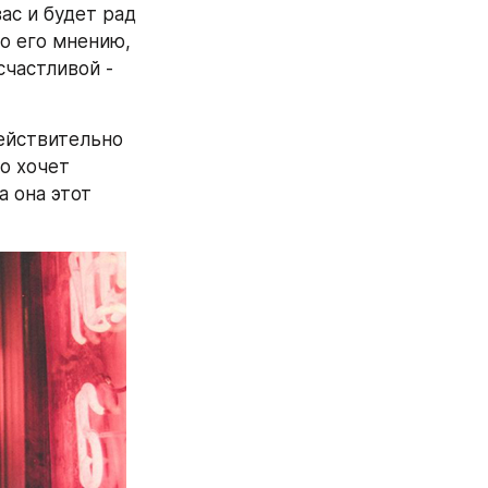
с и будет рад 
о его мнению, 
частливой - 
ействительно 
о хочет 
 она этот 