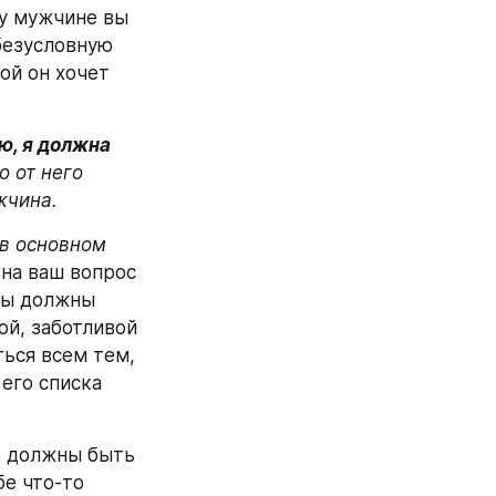
у мужчине вы 
безусловную 
ой он хочет 
ю, я должна 
 от него 
жчина.
в основном 
 на ваш вопрос 
вы должны 
й, заботливой 
ься всем тем, 
его списка 
о должны быть 
е что-то 