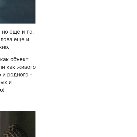
но еще и то, 
лова еще и 
жно.
как объект 
и как живого 
и родного - 
ых и 
ю!