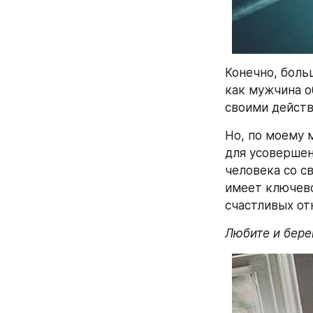
Конечно, больш
как мужчина о
своими действ
Но, по моему 
для усовершен
человека со с
имеет ключево
счастливых от
Любите и берег