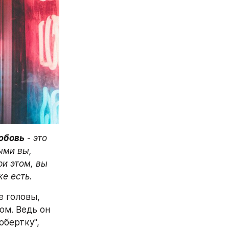
юбовь
 - 
это 
ми вы, 
и этом, вы 
е есть.
 головы, 
м. Ведь он 
бертку", 