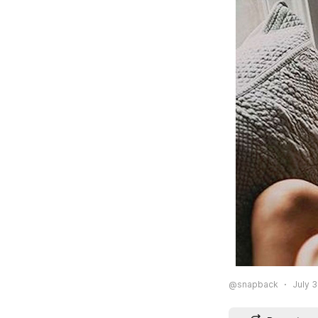
@snapback
July 3