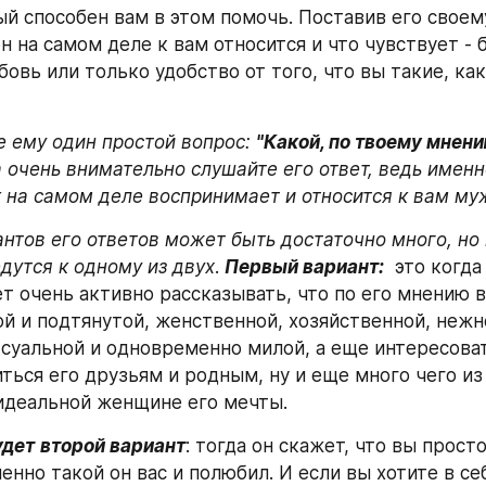
ый способен вам в этом помочь. Поставив его своем
н на самом деле к вам относится и что чувствует - 
вь или только удобство от того, что вы такие, как
е ему один простой вопрос: 
"Какой, по твоему мнени
а очень внимательно слушайте его ответ, ведь именно
ак на самом деле воспринимает и относится к вам му
антов его ответов может быть достаточно много, но 
дутся к одному из двух
. 
Первый вариант:
  это когда
т очень активно рассказывать, что по его мнению 
й и подтянутой, женственной, хозяйственной, нежно
ксуальной и одновременно милой, а еще интересоват
иться его друзьям и родным, ну и еще много чего из 
идеальной женщине его мечты.
удет
второй вариант
: тогда он скажет, что вы прост
енно такой он вас и полюбил. И если вы хотите в себ