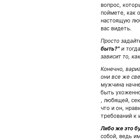
вопрос, котор
поймете, как о
настоящую любо
вас видеть.
Просто задайт
быть?"
 и тогд
зависит то, к
Конечно, вари
они все же све
мужчина начне
быть ухоженно
, любящей, се
что и он, нрав
требований к 
Либо же это б
собой, ведь им