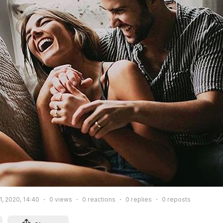
1, 2020, 14:40
0
views
0
reactions
0
replies
0
reposts