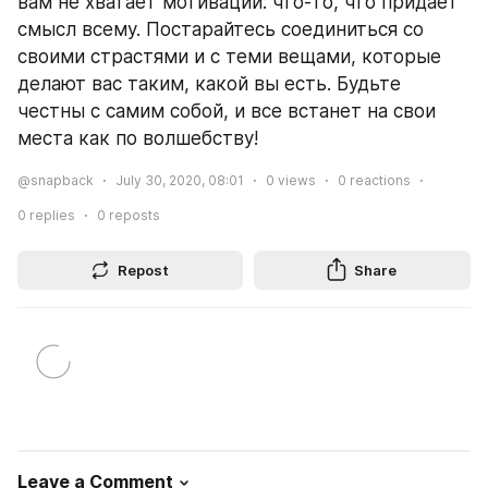
вам не хватает мотивации: что-то, что придает 
смысл всему. Постарайтесь соединиться со 
своими страстями и с теми вещами, которые 
делают вас таким, какой вы есть. Будьте 
честны с самим собой, и все встанет на свои 
места как по волшебству!
@snapback
July 30, 2020, 08:01
0
views
0
reactions
0
replies
0
reposts
Repost
Share
Leave a Comment