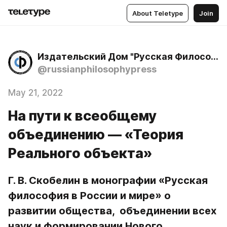
About Teletype
Join
Издательский Дом "Русская Философия"
@russianphilosophypress
May 21, 2022
На пути к всеобщему
объединению — «Теория
Реального объекта»
Г. В. Скобелин в монографии «Русская 
философия в России и мире» о 
развитии общества,  объединении всех 
наук и формировании Нового 