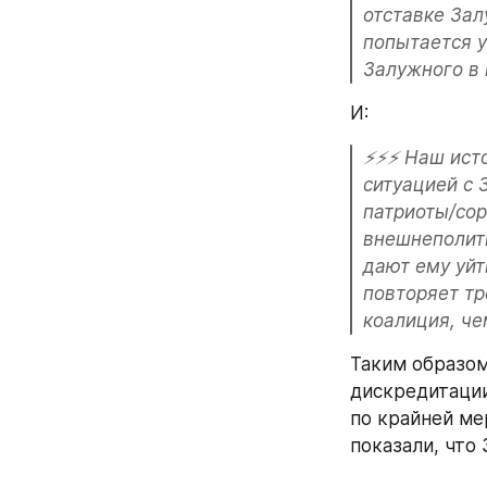
отставке Зал
попытается у
Залужного в 
И:
⚡️⚡️⚡️ Наш и
ситуацией с 
патриоты/сор
внешнеполит
дают ему уйт
повторяет тр
коалиция, че
Таким образом
дискредитации
по крайней ме
показали, что