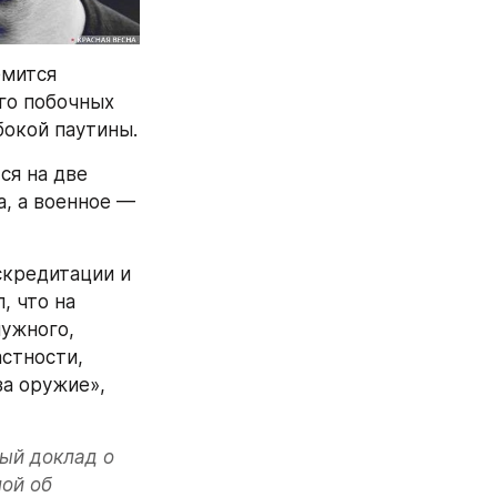
мится 
го побочных 
бокой паутины.
я на две 
 а военное — 
кредитации и 
 что на 
ужного, 
стности, 
а оружие», 
ый доклад о 
ой об 