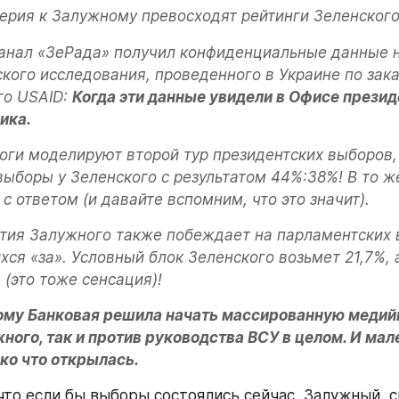
ерия к Залужному превосходят рейтинги Зеленского
анал «ЗеРада» получил конфиденциальные данные н
кого исследования, проведенного в Украине по заказ
о USAID: 
Когда эти данные увидели в Офисе президе
ика.
оги моделируют второй тур президентских выборов,
ыборы у Зеленского с результатом 44%:38%! В то ж
 с ответом (и давайте вспомним, что это значит).
тия Залужного также побеждает на парламентских в
ся «за». Условный блок Зеленского возьмет 21,7%, а
 (это тоже сенсация)!
ому Банковая решила начать массированную медийн
ного, так и против руководства ВСУ в целом. И мал
ко что открылась.
что если бы выборы состоялись сейчас, Залужный, ск