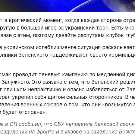
т в критический момент, когда каждая сторона стре
ругую в большой игре за украинский трон. Есть мно
связи с этим, поэтому давайте распутаем клубок глу
в украинском истеблишменте ситуация раскалываетс
онники Зеленского поддерживают своего кормильца,
Ермак проводит теневую кампанию по медленной дис
Залужного. Это связано с тем, что Зеленский решил,
 слишком непрактично и опасно избавляться от Зал
ерал укрепил себя щитом сильных сторонников. В ча
явления военных союзов о том, что они «возьмутся з
 будет отстранен.
к в ОП сообщил, что СБУ направила Банковой срочн
азделений на фронте и в кузове на заявление Безугл