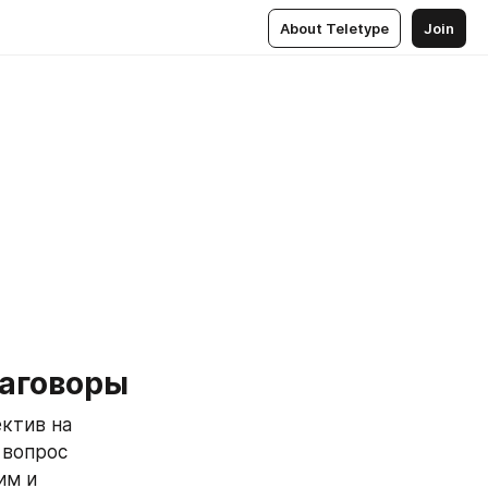
About Teletype
Join
заговоры
ктив на 
вопрос 
м и 