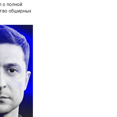
 о полной 
тво обширных 