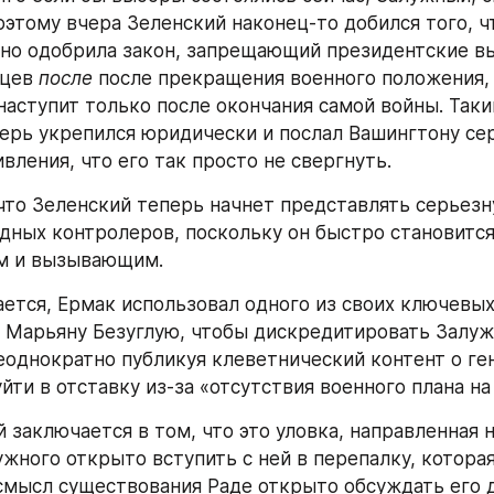
оэтому вчера Зеленский наконец-то добился того, чт
но одобрила закон, запрещающий президентские вы
цев 
после
 после прекращения военного положения, 
 наступит только после окончания самой войны. Таки
ерь укрепился юридически и послал Вашингтону се
вления, что его так просто не свергнуть.
 что Зеленский теперь начнет представлять серьезн
адных контролеров, поскольку он быстро становится
м и вызывающим.
ается, Ермак использовал одного из своих ключевых
 Марьяну Безуглую, чтобы дискредитировать Залужн
неоднократно публикуя клеветнический контент о ген
йти в отставку из-за «отсутствия военного плана на
 заключается в том, что это уловка, направленная на
жного открыто вступить с ней в перепалку, которая 
 смысл существования Раде открыто обсуждать его де