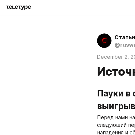
Статьи
@rusw
December 2, 2
Источ
Пауки в 
выигрыва
Перед нами на
следующий пер
нападения и о