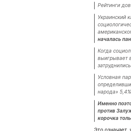
Рейтинги дов
Украинский к
социологичес
американског
началась пан
Когда социол
выигрывает в
затруднились
Условная пар
определивших
народа» 5,4%
Именно поэт
против Залуж
корочка толь
Это означает, 