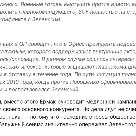
ужного. Военные готовы выступить против власти, ес
волить главнокомандующего, ВСУ полностью на сто
конфликте с Зеленским".
сточник в ОП сообщил, что в Офисе президента недово
Залужным, которого поддерживают внутренние акто
осы/оппозиция. В данном случае сошлись интересы 
ических игроков, которые защищают главнокомандую
и в отставку в течение года. По сути, ситуация полн
ек 2019 года, когда против Порошенко сформировал
м и воспользовался Зеленский.
, вместо этого Ермак руководит медленной кампани
 своего основного конкурента. Но дела идут не оче
ре, пока, — потому что последние опросы обществе
 Залужный сейчас значительно опережает Зеленског