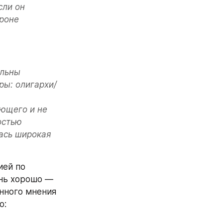
ли он 
роне 
льны 
ры: олигархи/
щего и не 
остью 
ась широкая 
ей по 
нь хорошо — 
нного мнения 
о: