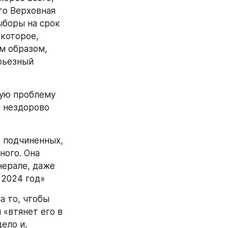
о Верховная 
боры на срок 
которое, 
м образом, 
рьезный 
ую проблему 
 нездорово 
 подчиненных, 
ого. Она 
ерале, даже 
 2024 год»
 то, чтобы 
«втянет его в 
ло и, 