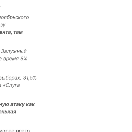
.
оябрьского 
у 
нта, там 
 Залужный 
е время 8% 
ыборах: 31,5% 
 «Слуга 
ую атаку как 
енькая 
орее всего, 