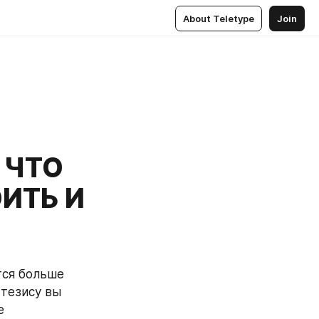
About Teletype
Join
 ЧТО
ОИТЬ И
ся больше 
тезису вы 
 