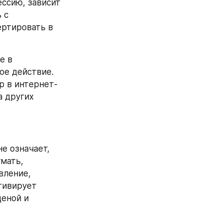
сию, зависит 
с 
ртировать в 
 в 
е действие. 
р в интернет-
 других 
е означает, 
мать, 
ление, 
ивирует 
еной и 