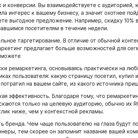
ж и конверсии. Вы взаимодействуете с аудиторией, к
ла интерес к вашему бизнесу, а значит охотнее пойд
ете выгодное предложение. Например, скидку 10% в
авшимся посетителям в течение недели. 
ельное таргетирование. В отличие от обычной конте
ркетинг предлагает больше возможностей для сегм
 можете
ски ремаркетинга, основываясь практически на люб
ках пользователя: какую страницу посетил, купил ил
потратил на вашем сайте, из какого источника прише
кая эффективность. Благодаря тому, что ремаркетин
скаются только на целевую аудиторию, обычно их RO
клик ниже, чем у контекстной рекламы. 
ть бренда. Чем чаще пользователю на глаза будут по
неры, тем скорее он запомнит название вашей компа