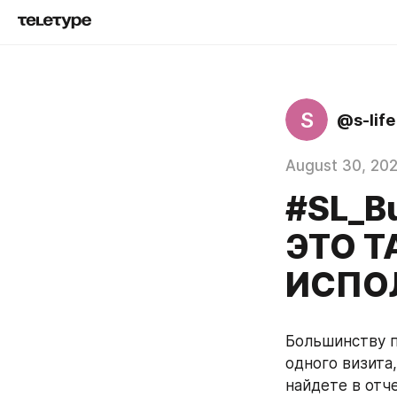
S
@s-life
August 30, 20
#SL_B
ЭТО Т
ИСПО
Большинству п
одного визита
найдете в отч