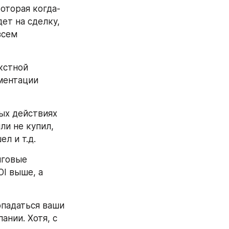
оторая когда-
ет на сделку, 
сем 
кстной 
ентации 
ых действиях 
и не купил, 
л и т.д. 
говые 
I выше, а 
падаться ваши 
нии. Хотя, с 