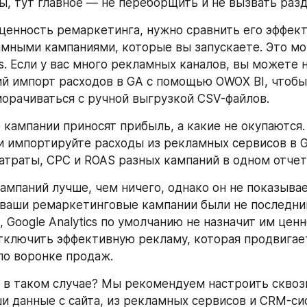
ы, тут главное — не переборщить и не вызвать раз
ценность ремаркетинга, нужно сравнить его эффект
мными кампаниями, которые вы запускаете. Это мож
cs. Если у вас много рекламных каналов, вы можете 
й импорт расходов в GA с помощью OWOX BI, чтобы
морачиваться с ручной выгрузкой CSV-файлов.
 кампании приносят прибыль, а какие не окупаются. 
 импортируйте расходы из рекламных сервисов в Goog
атраты, CPC и ROAS разных кампаний в одном отчет
кампаний лучше, чем ничего, однако он не показывае
 ваши ремаркетинговые кампании были не последним
 Google Analytics по умолчанию не назначит им ценно
тключить эффективную рекламу, которая продвигает
по воронке продаж.
 в таком случае? Мы рекомендуем настроить сквозн
и данные с сайта, из рекламных сервисов и CRM-си