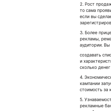
2. Рост прода
то сама прояви
если вы сдела
зарегистриров
3. Более приц
рекламы, рема
аудитории. Вы
создавать спи
и характеристи
сколько денег 
4. Экономичес
кампании запу
стоимость за 
5. Узнаваемос
рекламные бан