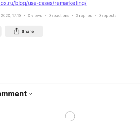
ox.ru/blog/use-cases/remarketing/
 2020, 17:18
0
views
0
reactions
0
replies
0
reposts
Share
Comment