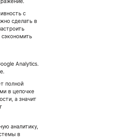
дражение.
ивность с 
но сделать в 
настроить 
 сэкономить 
le Analytics. 
е.
т полной 
и в цепочке 
сти, а значит 
 
ую аналитику, 
стемы в 