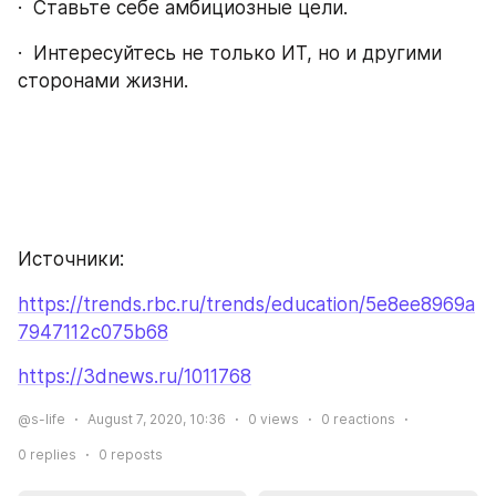
·  Ставьте себе амбициозные цели.
·  Интересуйтесь не только ИТ, но и другими 
сторонами жизни.
Источники:
https://trends.rbc.ru/trends/education/5e8ee8969a
7947112c075b68
https://3dnews.ru/1011768
@s-life
August 7, 2020, 10:36
0
views
0
reactions
0
replies
0
reposts