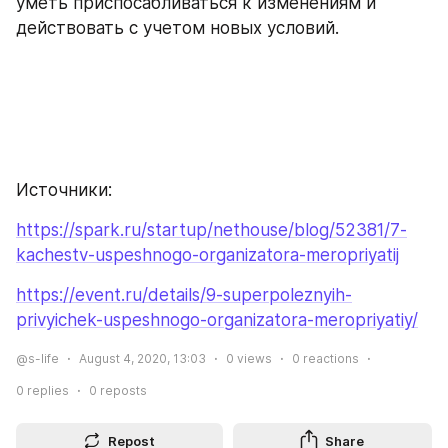
уметь приспосабливаться к изменениям и 
действовать с учетом новых условий.
Источники:
https://spark.ru/startup/nethouse/blog/52381/7-
kachestv-uspeshnogo-organizatora-meropriyatij
https://event.ru/details/9-superpoleznyih-
privyichek-uspeshnogo-organizatora-meropriyatiy/
@s-life
August 4, 2020, 13:03
0
views
0
reactions
0
replies
0
reposts
Repost
Share