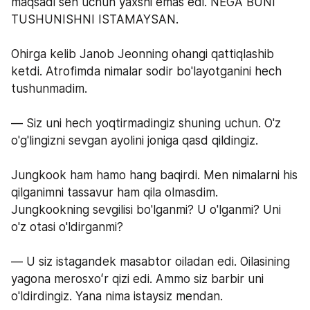
maqsadi sen uchun yaxshi emas edi. NEGA BUNI 
TUSHUNISHNI ISTAMAYSAN.
Ohirga kelib Janob Jeonning ohangi qattiqlashib 
ketdi. Atrofimda nimalar sodir bo'layotganini hech 
tushunmadim.
— Siz uni hech yoqtirmadingiz shuning uchun. O'z 
o'g'lingizni sevgan ayolini joniga qasd qildingiz.
Jungkook ham hamo hang baqirdi. Men nimalarni his 
qilganimni tassavur ham qila olmasdim. 
Jungkookning sevgilisi bo'lganmi? U o'lganmi? Uni 
o'z otasi o'ldirganmi?
— U siz istagandek masabtor oiladan edi. Oilasining 
yagona merosxoʻr qizi edi. Ammo siz barbir uni 
o'ldirdingiz. Yana nima istaysiz mendan.