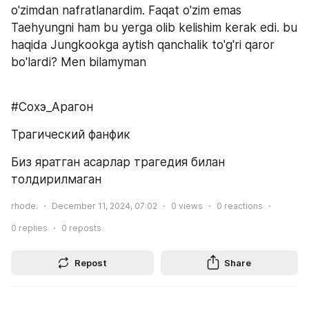
o'zimdan nafratlanardim. Faqat o'zim emas 
Taehyungni ham bu yerga olib kelishim kerak edi. bu 
haqida Jungkookga aytish qanchalik to'g'ri qaror 
bo'lardi? Men bilamyman
#Сохэ_Арагон
Трагический фанфик
Биз яратган асарлар трагедия билан 
толдирилмаган
rhode.
December 11, 2024, 07:02
0
views
0
reactions
0
replies
0
reposts
Repost
Share