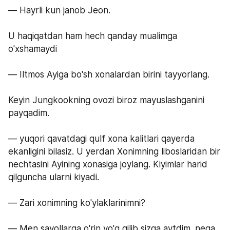
— Hayrli kun janob Jeon.
U haqiqatdan ham hech qanday mualimga 
o'xshamaydi
— Iltmos Ayiga bo'sh xonalardan birini tayyorlang.
Keyin Jungkookning ovozi biroz mayuslashganini 
payqadim.
— yuqori qavatdagi qulf xona kalitlari qayerda 
ekanligini bilasiz. U yerdan Xonimning liboslaridan bir 
nechtasini Ayining xonasiga joylang. Kiyimlar harid 
qilguncha ularni kiyadi.
— Zari xonimning ko'ylaklarinimni?
— Men savollarga o'rin yo'q qilib sizga aytdim. nega 