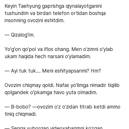
Keyin Taehyung gaprishga qiynalayotganini 
tushundim va birdan telefon ortidan boshqa 
insonning ovozini eshitdim.
— Qizalogʻim.
Yo'g'on qo'pol va iflos ohang. Men o'zimni o'ylab 
ukam haqida hech narsani o'ylamadim.
— Ayi tuk tuk.... Meni eshityapsanmi? Hm?
Ovozim chiqmay qoldi. Nafas yo'limga nimadir tiqilib 
qolgandek o'pkamga havo yuta olmadim.
— B-bobo? —ovozim o'z o'zidan titrab ketdi ammo 
tiniq chiqmadi.
— Senga yuborgan videoxabarimni ko'rgan 