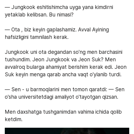
— Jungkook eshitishimcha uyga yana kimdirni 
yetaklab kelibsan. Bu nimasi?
— Ota , biz keyin gaplashamiz. Avval Ayining 
hafsizligini tamnilash kerak.
Jungkook uni ota degandan so'ng men barchasini 
tushundim. Jeon Jungkook va Jeon Suk? Men 
avvalroq bularga ahamiyat berishim kerak edi. Jeon 
Suk keyin menga qarab ancha vaqt o'ylanib turdi.
— Sen - u barmoqlarini men tomon qaratdi: — Sen 
o'sha universitetdagi amaliyot o'tayotgan qizsan.
Men daxshatga tushganimdan vahima ichida qolib 
ketdim.