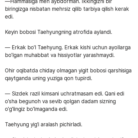
—Hammasiga men aybdorman. Ikkingizni bir 
biringizga nisbatan mehrsiz qilib tarbiya qilish kerak 
edi.
Keyin bobosi Taehyungning atrofida aylandi.
— Erkak bo'l Taehyung. Erkak kishi uchun ayollarga 
bo'lgan muhabbat va hissiyotlar yarashmaydi.
Ohir oqibatda chiday olmagan yigit bobosi qarshisiga 
qaytganda uning yuziga qon tupirdi.
— Sizdek razil kimsani uchratmasam edi. Qani edi 
o'sha begunoh va sevib qolgan dadam sizning 
o'g'lingiz bo'lmaganda edi.
Taehyung yig'i aralash pichirladi.