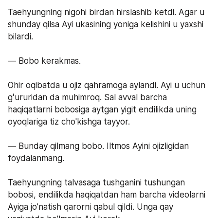
Taehyungning nigohi birdan hirslashib ketdi. Agar u 
shunday qilsa Ayi ukasining yoniga kelishini u yaxshi 
bilardi.
— Bobo kerakmas.
Ohir oqibatda u ojiz qahramoga aylandi. Ayi u uchun 
gʻururidan da muhimroq. Sal avval barcha 
haqiqatlarni bobosiga aytgan yigit endilikda uning 
oyoqlariga tiz cho'kishga tayyor.
— Bunday qilmang bobo. Iltmos Ayini ojizligidan 
foydalanmang.
Taehyungning talvasaga tushganini tushungan 
bobosi, endilikda haqiqatdan ham barcha videolarni 
Ayiga jo'natish qarorni qabul qildi. Unga qay 