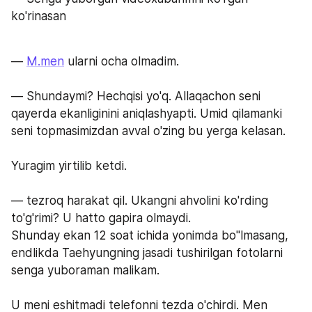
ko'rinasan
— 
M.men
 ularni ocha olmadim.
— Shundaymi? Hechqisi yo'q. Allaqachon seni 
qayerda ekanliginini aniqlashyapti. Umid qilamanki 
seni topmasimizdan avval o'zing bu yerga kelasan.
Yuragim yirtilib ketdi. 
— tezroq harakat qil. Ukangni ahvolini ko'rding 
to'g'rimi? U hatto gapira olmaydi. 
Shunday ekan 12 soat ichida yonimda bo"lmasang, 
endlikda Taehyungning jasadi tushirilgan fotolarni 
senga yuboraman malikam.
U meni eshitmadi telefonni tezda o'chirdi. Men 