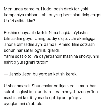
Men unga qaradim. Huddi bosh direktor yoki 
kompaniya rahbari kabi buyruq berishlari tiniq chiqdi. 
U o'zi aslida kim?
Boshim chayqalib ketdi. Nima haqida o'ylashni 
bilmasdim goyo. Uning oddiy o'qituvchi ekanligiga 
ishona olmasdim ayni damda. Ammo tilim so'zlash 
uchun har safar og'irlik qilardi.
Yarim soat o'tdi va qayerdandir mashina shovqunini 
eshitib yuragimni tutdim.
— Janob Jeon bu yerdan ketish kerak.
U shoshmasdi. Shunchalar xotirjam ediki meni ham 
sukut saqlashimni uqtirardi. Va nihoyat uzun yo'lda 
mashinani ko'rib yanada qattiqroq qo'rquv 
oyoqlarimni o'rab oldi