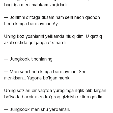
bag'riga meni mahkam zanjirladi.
— Jonimni o'rtaga tiksam ham seni hech qachon 
hech kimga bermayman Ayi.
Uning koz yoshlarini yelkamda his qildim. U qattiq 
azob ostida qolganga o'xshardi.
— Jungkook tinchlaning.
— Men seni hech kimga bermayman. Sen 
menkisan... Yagona bo'lgan menki...
Uning so'zlari bir vaqtda yuragimga iliqlik olib kirgan 
bo'lsada barbir men ko'proq qiziqish ortida qoldim.
— Jungkook men shu yerdaman. 