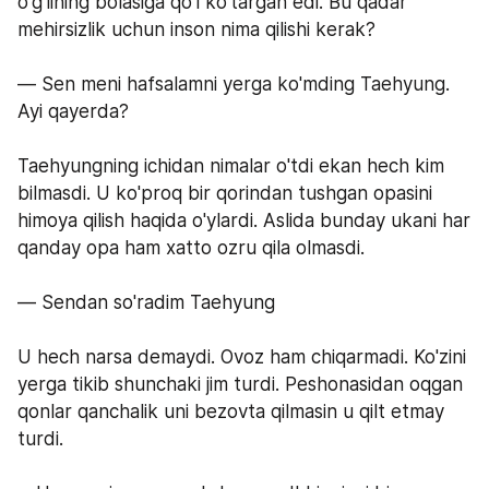
o'g'lining bolasiga qo'l ko'targan edi. Bu qadar 
mehirsizlik uchun inson nima qilishi kerak?
— Sen meni hafsalamni yerga ko'mding Taehyung. 
Ayi qayerda?
Taehyungning ichidan nimalar o'tdi ekan hech kim 
bilmasdi. U ko'proq bir qorindan tushgan opasini 
himoya qilish haqida o'ylardi. Aslida bunday ukani har 
qanday opa ham xatto ozru qila olmasdi.
— Sendan so'radim Taehyung 
U hech narsa demaydi. Ovoz ham chiqarmadi. Ko'zini 
yerga tikib shunchaki jim turdi. Peshonasidan oqgan 
qonlar qanchalik uni bezovta qilmasin u qilt etmay 
turdi.