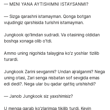
— MENI YANA AYTISHIMNI ISTAYSANMI?
— Sizga qarashni istamayman. Qonga botgan 
vujudingiz qarshisida turishni istamayman.
Jungkook qo'limdan sudradi. Va otasining oldidan 
boshqa xonaga olib o'tdi.
Ammo uning nigohida talaygina ko'z yoshlar tizilib 
turardi. 
Jungkook Zarini sevganmi? Undan ajralganmi? Nega 
uning otasi, Zari senga nisbatan sof sevgida emas 
edi dedi?. Nega ular bu qadar qattiq urishishdi?
— Janob Jungkook siz yaxshimisiz?
U menga qarab ko'zlarimga tikilib turdi. Keyin 