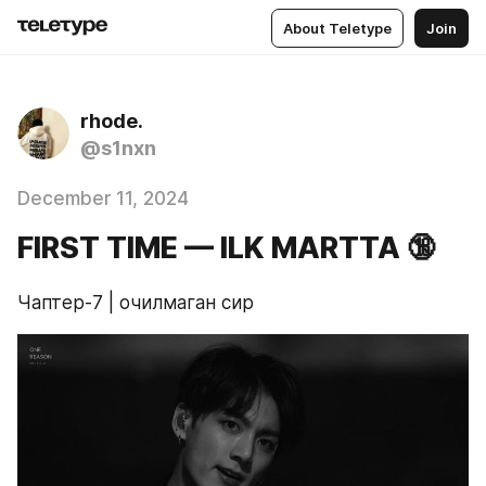
About Teletype
Join
rhode.
@s1nxn
December 11, 2024
FIRST TIME — ILK MARTTA 🔞
Чаптер-7 | очилмаган сир