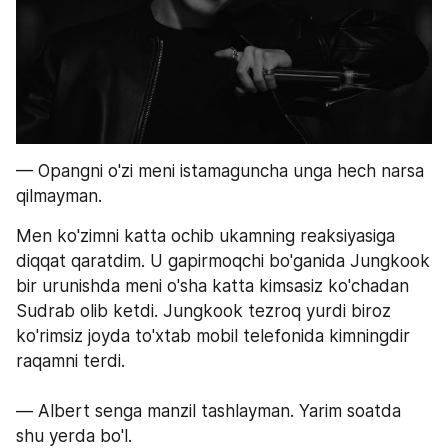
— Opangni o'zi meni istamaguncha unga hech narsa 
qilmayman.
Men ko'zimni katta ochib ukamning reaksiyasiga 
diqqat qaratdim. U gapirmoqchi bo'ganida Jungkook 
bir urunishda meni o'sha katta kimsasiz ko'chadan 
Sudrab olib ketdi. Jungkook tezroq yurdi biroz 
ko'rimsiz joyda to'xtab mobil telefonida kimningdir 
raqamni terdi.
— Albert senga manzil tashlayman. Yarim soatda 
shu yerda bo'l.