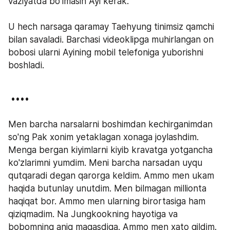
vaziyatda bo'lmasin Ayi kerak.
U hech narsaga qaramay Taehyung tinimsiz qamchi 
bilan savaladi. Barchasi videoklipga muhirlangan on 
bobosi ularni Ayining mobil telefoniga yuborishni 
boshladi.
 ㅤㅤㅤㅤㅤㅤㅤㅤㅤㅤㅤㅤㅤ••••
Men barcha narsalarni boshimdan kechirganimdan 
so'ng Pak xonim yetaklagan xonaga joylashdim. 
Menga bergan kiyimlarni kiyib kravatga yotgancha 
ko'zlarimni yumdim. Meni barcha narsadan uyqu 
qutqaradi degan qarorga keldim. Ammo men ukam 
haqida butunlay unutdim. Men bilmagan millionta 
haqiqat bor. Ammo men ularning birortasiga ham 
qiziqmadim. Na Jungkookning hayotiga va 
bobomning aniq maqasdiga. Ammo men xato qildim. 