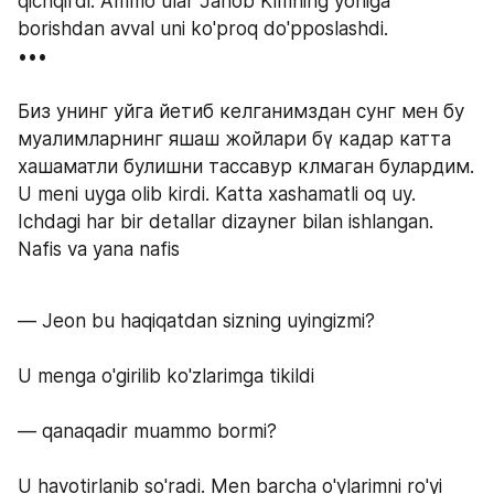
qichqirdi. Ammo ular Janob Kimning yoniga 
borishdan avval uni ko'proq do'pposlashdi.
ㅤㅤㅤㅤㅤㅤㅤㅤㅤㅤㅤㅤㅤ•••
Биз унинг уйга йетиб келганимздан сунг мен бу 
муалимларнинг яшаш жойлари бү кадар катта 
хашаматли булишни тассавур клмаган булардим.
U meni uyga olib kirdi. Katta xashamatli oq uy. 
Ichdagi har bir detallar dizayner bilan ishlangan. 
Nafis va yana nafis
— Jeon bu haqiqatdan sizning uyingizmi?
U menga o'girilib ko'zlarimga tikildi
— qanaqadir muammo bormi?
U havotirlanib so'radi. Men barcha o'ylarimni ro'yi 