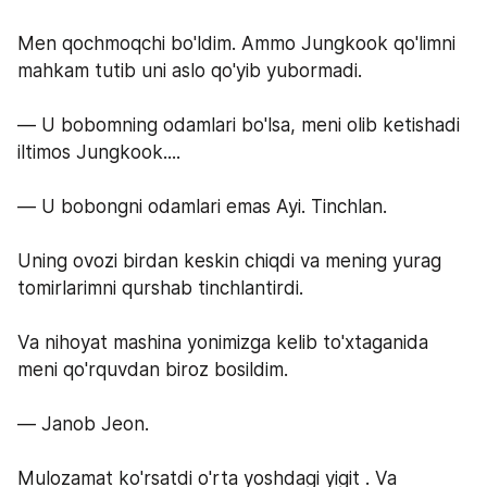
Men qochmoqchi bo'ldim. Ammo Jungkook qo'limni 
mahkam tutib uni aslo qo'yib yubormadi.
— U bobomning odamlari bo'lsa, meni olib ketishadi 
iltimos Jungkook....
— U bobongni odamlari emas Ayi. Tinchlan.
Uning ovozi birdan keskin chiqdi va mening yurag 
tomirlarimni qurshab tinchlantirdi.
Va nihoyat mashina yonimizga kelib to'xtaganida 
meni qo'rquvdan biroz bosildim.
— Janob Jeon. 
Mulozamat ko'rsatdi o'rta yoshdagi yigit . Va 