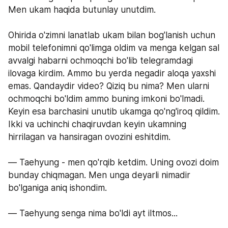
Men ukam haqida butunlay unutdim.
Ohirida o'zimni lanatlab ukam bilan bog'lanish uchun 
mobil telefonimni qo'limga oldim va menga kelgan sal 
avvalgi habarni ochmoqchi bo'lib telegramdagi 
ilovaga kirdim. Ammo bu yerda negadir aloqa yaxshi 
emas. Qandaydir video? Qiziq bu nima? Men ularni 
ochmoqchi bo'ldim ammo buning imkoni bo'lmadi. 
Keyin esa barchasini unutib ukamga qo'ng'iroq qildim. 
Ikki va uchinchi chaqiruvdan keyin ukamning 
hirrilagan va hansiragan ovozini eshitdim.
— Taehyung - men qo'rqib ketdim. Uning ovozi doim 
bunday chiqmagan. Men unga deyarli nimadir 
bo'lganiga aniq ishondim.
— Taehyung senga nima bo'ldi ayt iltmos...