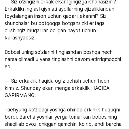
— Siz o'zingizni erkak ekanligingizga ishonasizmi? 
Erkaklikning asl qiymati ayollarning ojizaliklaridan 
foydalangan inson uchun qadarli ekanmi? Siz 
shunchalar bu botqoqga botgansizki ertaga 
o'lishingiz muqarrar bo'lgan hayot uchun 
kurashyapsiz.
Bobosi uning so'zlarini tinglashdan boshqa hech 
narsa qilmadi u yana tinglashni davom etirriqmoqchi 
edi.
— Siz erkaklik haqida og'iz ochish uchun hech 
kimsiz. Shunday ekan menga erkaklik HAQIDA 
GAPIRMANG.
Taehyung ko'zidagi yoshga ohirida erkinlik huquqni 
berdi. Barcha yoshlar yerga tomarkan bobosining 
shaqillab ovozi chiqgan qamchini ko'rib, endi barcha 