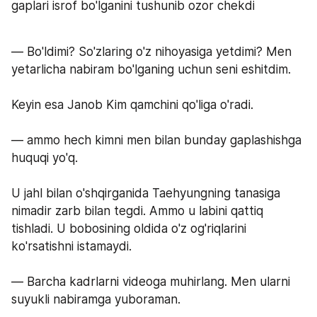
gaplari isrof bo'lganini tushunib ozor chekdi
— Bo'ldimi? So'zlaring o'z nihoyasiga yetdimi? Men 
yetarlicha nabiram bo'lganing uchun seni eshitdim.
Keyin esa Janob Kim qamchini qo'liga o'radi.
— ammo hech kimni men bilan bunday gaplashishga 
huquqi yo'q.
U jahl bilan o'shqirganida Taehyungning tanasiga 
nimadir zarb bilan tegdi. Ammo u labini qattiq 
tishladi. U bobosining oldida o'z og'riqlarini 
ko'rsatishni istamaydi.
— Barcha kadrlarni videoga muhirlang. Men ularni 
suyukli nabiramga yuboraman.