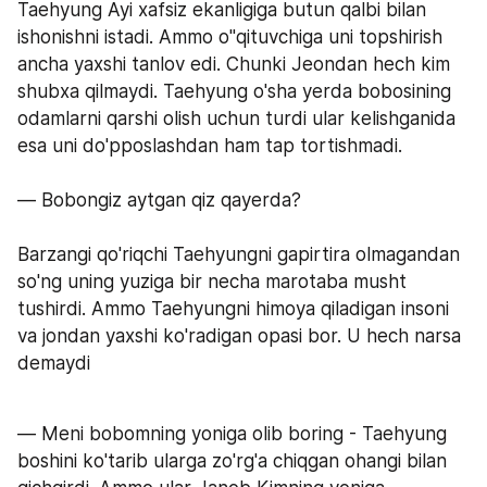
Taehyung Ayi xafsiz ekanligiga butun qalbi bilan 
ishonishni istadi. Ammo o"qituvchiga uni topshirish 
ancha yaxshi tanlov edi. Chunki Jeondan hech kim 
shubxa qilmaydi. Taehyung o'sha yerda bobosining 
odamlarni qarshi olish uchun turdi ular kelishganida 
esa uni do'pposlashdan ham tap tortishmadi.
— Bobongiz aytgan qiz qayerda?
Barzangi qo'riqchi Taehyungni gapirtira olmagandan 
so'ng uning yuziga bir necha marotaba musht 
tushirdi. Ammo Taehyungni himoya qiladigan insoni 
va jondan yaxshi ko'radigan opasi bor. U hech narsa 
demaydi
— Meni bobomning yoniga olib boring - Taehyung 
boshini ko'tarib ularga zo'rg'a chiqgan ohangi bilan 