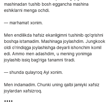
mashinadan tushib bosh eggancha mashina 
eshiklarni menga ochdi.
— marhamat xonim.
Men endilikda hafsiz ekanligimni tushinib qo'qrishni 
boshqa istamadim. Mashinaga joylashdim. Jungkook 
oldi o'rindiqga joylashishga deyarli ishonchim komil 
edi. Ammo men adashdim, u mening yonimga 
joylashib issiq bag'riga tanamni tiradi.
— shunda qulayroq Ayi xonim.
Men indamadim. Chunki uning qalbi jamiyki xafsiz 
joylardan xafsizroq.
ㅤㅤㅤㅤㅤㅤㅤㅤㅤㅤㅤㅤㅤ••••