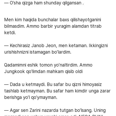
— O'sha qizga ham shunday qilgansan .
Men kim haqida bunchalar baxs qilishayotganini 
bilmasdim. Ammo barbir yuragim alamdan titrab 
ketdi.
— Kechirasiz Janob Jeon, men ketaman. Ikkingizni 
urishishnizni istamagan bo'lardim.
Qadamimni eshik tomon yo'naltirdim. Ammo 
Jungkook qo'limdan mahkam qisib oldi 
— Dada u ketmaydi. Bu safar bu qizni himoyasiz 
tashlab ketmayman. Bu safar ham kimdir unga zarar 
berishga yo'l qo'ymayman.
— Agar sen Zarini nazarda tutgan bo'lsang. Uning 