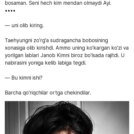
bosaman. Seni hech kim mendan olmaydi Ayi.
ㅤㅤㅤㅤㅤㅤㅤㅤㅤㅤㅤㅤ••••
— uni olib kiring.
Taehyungni zo'rg'a sudragancha bobosining 
xonasiga olib kirishdi. Ammo uning ko'kargan ko'zi va 
yorilgan lablari Janob Kimni biroz bo'lsada rajitdi. U 
nabirasini yoniga kelib labiga tegdi.
— Bu kimni ishi?
Barcha qo'riqchilar ortga chekindilar.