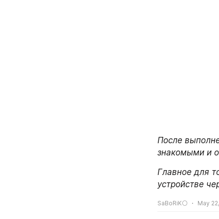
После выполне
знакомыми и он
Главное для то
устройстве че
SaBoRiK⚪
May 22,