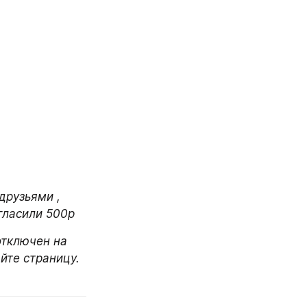
рузьями , 
игласили 500р
тключен на 
йте страницу. 