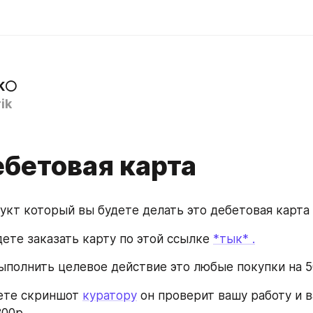
iK⚪
ik
ебетовая карта
укт который вы будете делать это дебетовая карта 
ете заказать карту по этой ссылке 
*тык* .
ыполнить целевое действие это любые покупки на 5
ете скриншот 
куратору
 он проверит вашу работу и в
800р.