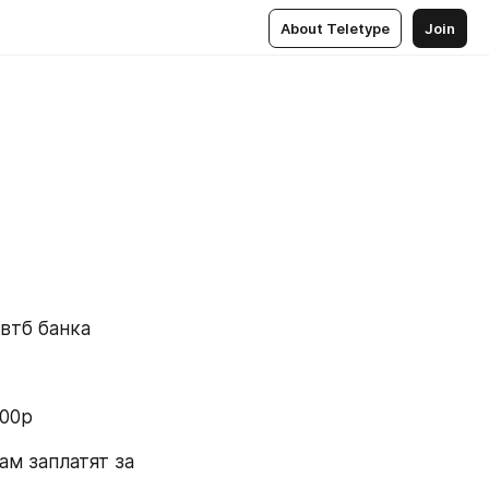
About Teletype
Join
втб банка
00р 
ам заплатят за 