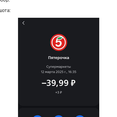
шота: