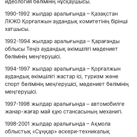
идеология бөлімінің нұсқаушысы.
1990-1992 жылдар аралығында – Қазақстан 
ЛКЖО Қорғалжын аудандық комитетінің бірінші 
хатшысы.
1992-1994 жылдар аралығында – Қарағанды 
облысы Теңіз аудандық әкімшілігі мәдениет 
бөлімінің меңгерушісі.
1994-1997 жылдар аралығында – Қорғалжын 
аудандық әкімшілігі жастар ісі, туризм және 
спорт бөлімінің меңгерушісі, мәдениет бөлімінің 
меңгерушісі.
1997-1998 жылдар аралығында – автомобилге 
жанар-жағар май құю стансасының механигі.
1998-2001 жылдар аралығында – Ақмола 
облыстық «Сұңқар» әскери-техникалық 