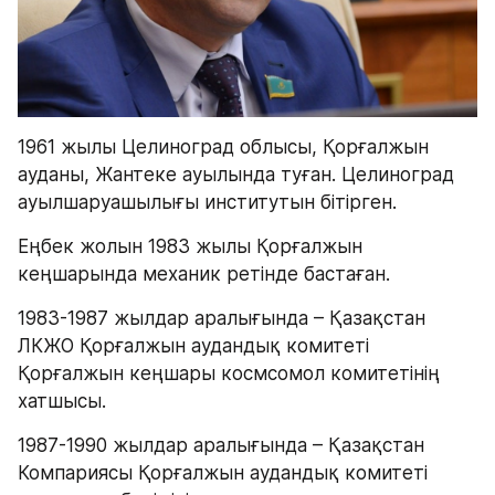
1961 жылы Целиноград облысы, Қорғалжын 
ауданы, Жантеке ауылында туған. Целиноград 
ауылшаруашылығы институтын бітірген.
Еңбек жолын 1983 жылы Қорғалжын 
кеңшарында механик ретінде бастаған.
1983-1987 жылдар аралығында – Қазақстан 
ЛКЖО Қорғалжын аудандық комитеті 
Қорғалжын кеңшары космсомол комитетінің 
хатшысы.
1987-1990 жылдар аралығында – Қазақстан 
Компариясы Қорғалжын аудандық комитеті 