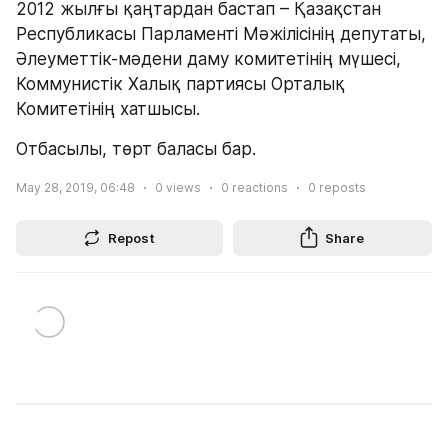
2012 жылғы қаңтардан бастап – Қазақстан 
Республикасы Парламенті Мәжілісінің депутаты, 
Әлеуметтік-мәдени даму комитетінің мүшесі, 
Коммунистік Халық партиясы Орталық 
Комитетінің хатшысы.
Отбасылы, төрт баласы бар.
May 28, 2019, 06:48
0
views
0
reactions
0
reposts
Repost
Share