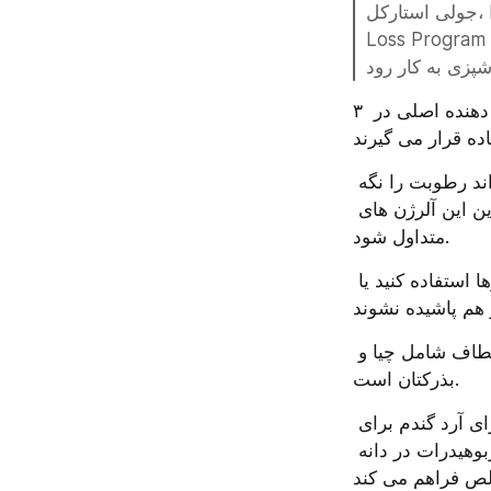
جولی استارکل، RD، متخصص تغذیه یکپارچه و یکی از مالکین Metabolic Reset and Weight 
Loss Program در سیاتل می گوید: برای مراجعینم که نمی توانند تخم مرغ یا گلوتن بخورند، من 
۳ مورد از ۸ آلرژن غذایی شایع (شیر، تخم مرغ و گندم یا گلوتن) به عنوان مواد تشکیل دهنده اصلی در 
خوشبختانه دانه های چیا در معرض آب، شکل ژله مانند به خود می گیرند که می تواند رطوبت را نگه 
دارد و غذاها را ترکیب و غلیظ کند که به این دانه کوچک اجازه می دهد جایگزین این آلرژن های 
متداول شود.
شما می توانید از دانه های چیا به جای پودر سوخاری یا تخم مرغ در کوفته ها یا دسرها استفاده کنید یا 
یکی از دستورالعمل های مورد علاقه جولی برای یک رپ بدون گلوتن و قابل انعطاف شامل چیا و 
بذرکتان است.
دو منبع عالی از چربی های سالم امگا۳ همچنین دانه های چیا، یک جایگزین مناسب برای آرد گندم برای 
کسانی هستند که مراقب مصرف کربوهیدرات شان می باشند : بیش از ۸۰ درصد کربوهیدرات در دانه 