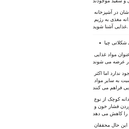
اگر هرگز از دانه های چیا استفاده نکرده اید، ممکن است به خاطر تنوع پذیری شان در آشپزخانه 
متعجب شوید. مطالب زیر را بخوانید تا با ۱۰ روش ساده برای اضافه کردن این دانه مغذی به رژیم 
غذایی آشنا شوید.
شکلاتی چیا
کاکائو و دانه چیا، هر دو به لطف غلظت های بالای برخی مواد مغذی مفید ، به عنوان مواد غذایی 
اگر چه هیچ توافق گسترده ای در مورد تعریف غذاهای عملگرا در علم تغذیه وجود ندارد اما اکثر 
تعاریف، این مفهوم را ترویج می دهند که غذاهای عملگرا، مزایای سلامتی بیشتری نسبت به سایر مواد 
دانه های چیا قطعا برای این منظور مناسب اند: ۶۰ درصد از روغن موجود در این دانه کوچک از نوع 
امگا۳ است. مطالعات متعدد نشان می دهند که مصرف منظم امگا۳، با پایین آوردن فشار خون و 
به نظر می رسد که شکلات دارای اثر ضدالتهاب و ضد فشار خون مشابهی است، با این حال محققان 