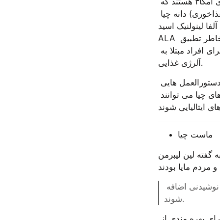
افراد بسیاری می دانند که دانه های چیا سرشار از فیبر، آنتی اکسیدان ها و چربی های امگا۳ هستند که 
آنها را به یک منبع غذایی فوق العاده مغذی تبدیل می کند. ۲۸ گرم (حدود ۲ قاشق غذاخوری) دانه چیا 
نولنیک اسید (ALA) است. که بیش از دو و نیم برابر مقدار توصیه شده روزانه 
ALA برای مردان و ۴ برابر مقدار توصیه شده برای خانم هاست. اما این دانه ها به خاطر تطبیق 
پذیری شان به عنوان یک ماده تشکیل دهنده غذا نیز با ارزش هستند، به خصوص برای افراد مبتلا به 
آلرژی غذایی.
از آنجا که گلوتن و تخم مرغ، دو مورد از متداول ترین مواد غذایی آلرژی زا هستند، دستورالعمل هایی 
که آنها را حذف می کنند، به طور فزاینده ای در حال محبوب شدن می باشند. دانه های چیا می توانند 
ماست چیا
گفته لین لیبرمنRD، برنده جایزه تغذیه آشپزی و نویسنده «فراتر از رژیم غذایی مدیترانه ای» دانه 
لین می گوید: دانه های چیا، طعم ملایمی دارند و به راحتی می توانند به هر غذا یا نوشیدنی اضافه 
شوند.
برخلاف بذر کتان (دانه دیگری که به خاطر محتوای فیبر و امگا ۳ محبوب است. ) برای بهره مندی از 