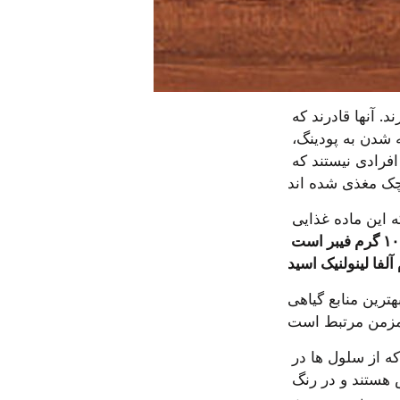
 در همه جا روی قفسه سوپرمارکت ها به چشم می خورند. آنها قادرند که 
جانشین تخم مرغ، روغن یا گلوتن شوند که آنها را به یک ضمیمه عالی برای اضافه شدن به پودینگ، 
نوشیدنی ها، نان ها و کیک ها تبدیل می کند. اما خوراک شناسان قرن ۲۱، اولین افرادی نیستند که 
آزتک ها، چیا را به طور گسترده در جنوب مکزیک پرورش می دادند و معتقد بودند که این ماده غذایی 
دو قاشق غذا خوری دانه چیا حاوی حدود ۶ گرم پروتئین و ۱۰ گرم فیبر است 
ت که مصرف آن با کاهش خطر ابتلا به دیابت، 
چیا همچنین یک منبع خوب از منیزیم، کلسیم، روی و ترکیبات فنلی خاص می باشد که از سلول ها در 
برابر آسیب اکسیداتیو محافظت می کنند. دانه های چیا، تقریبا اندازه دانه خشخاش هستند و در رنگ 