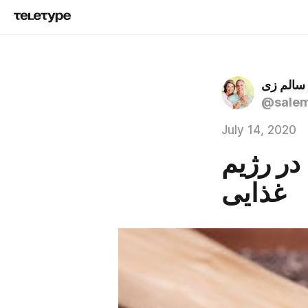
سالم زی
@salem
July 14, 2020
در رژیم
غذایی