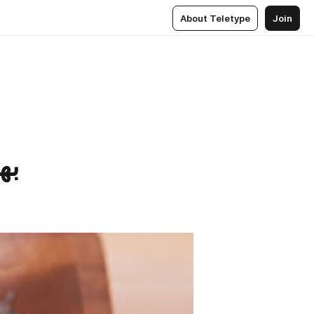
About Teletype
Join
به