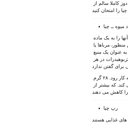
در مورد مصرف قند بیش از حد در هنگام خوردن شکلات هشدار می دهند. برای یک دوز کاملا سالم از 
د میوه ــ چیا
دانه های چیا هنگامی که در معرض آب قرار بگیرند، حالت ژله ای پیدا می کنند که آنها را به یک ماده 
تشکیل دهنده مفید در غذاهایی که به غلیظ کننده نیاز دارند، تبدیل می کند. برای این منظور، مرباها یا 
مارمالادهای میوه، اغلب از پکتین (که به خاطر کیفیت ژله ای اش با ارزش است، نه به عنوان یک منبع 
از مواد مغذی) استفاده می کنند. به غیر از مقدار کمی فیبر و حدود ۱۰۰ کالری کربوهیدرات در هر 
از سویی دیگر چیا می تواند به عنوان یک عامل ژله ساز و یک ماده غذایی مغذی به کار رود. ۲۸ گرم 
دانه چیا، ۱۳۸ کالری دارد و ۱۰ گرم فیبر، ۴٫۵ گرم پروتئین و ۹ گرم چربی فراهم می کند. که بیشتر از 
رپ چیا