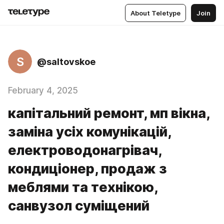
About Teletype
Join
S
@saltovskoe
February 4, 2025
капітальний ремонт, мп вікна,
заміна усіх комунікацій,
електроводонагрівач,
кондиціонер, продаж з
меблями та технікою,
санвузол суміщений