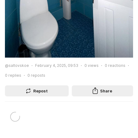
@saltovskoe
February 4, 2025, 09:53
0
views
0
reactions
0
replies
0
reposts
Repost
Share