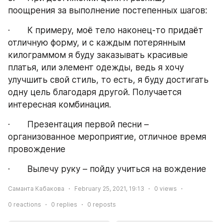
поощрения за выполнение постепенных шагов:
·       К примеру, моё тело наконец-то придаёт 
отличную форму, и с каждым потерянным 
килограммом я буду заказывать красивые 
платья, или элемент одежды, ведь я хочу 
улучшить свой стиль, то есть, я буду достигать 
одну цель благодаря другой. Получается 
интересная комбинация.
·       Презентация первой песни – 
организованное мероприятие, отличное время 
провождение
·       Вылечу руку – пойду учиться на вождение
Саманта Кабакова
February 25, 2021, 19:13
0
views
0
reactions
0
replies
0
reposts