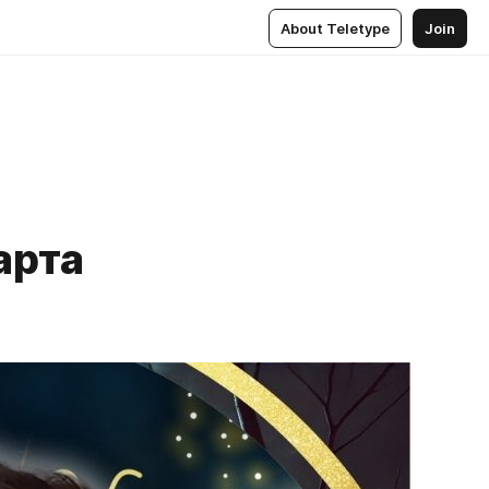
About Teletype
Join
арта