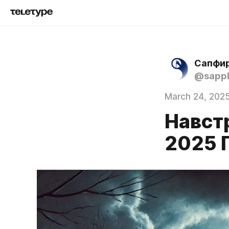
Сапфир
@sapph
March 24, 202
Навст
2025 