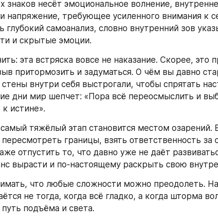
х знаков несёт эмоциональное волнение, внутренне
и напряжение, требующее усиленного внимания к се
 глубокий самоанализ, словно внутренний зов указы
ти и скрытые эмоции.
ть: эта встряска вовсе не наказание. Скорее, это п
зыв притормозить и задуматься. О чём вы давно ста
 стены внутри себя выстрогали, чтобы спрятать нас
кие дни мир шепчет: «Пора всё переосмыслить и выб
 к истине».
самый тяжёлый этап становится местом озарений. 
 пересмотреть границы, взять ответственность за с
же отпустить то, что давно уже не даёт развиваться
анс вырасти и по-настоящему раскрыть свою внутр
имать, что любые сложности можно преодолеть. На
ётся не тогда, когда всё гладко, а когда шторма вол
путь подъёма и света.