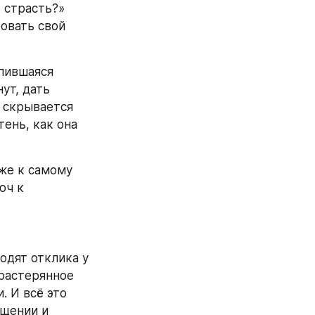
 страсть?» 
овать свой 
пившаяся 
т, дать 
 скрывается 
ень, как она 
же к самому 
ч к 
дят отклика у 
растерянное 
 И всё это 
щении и 