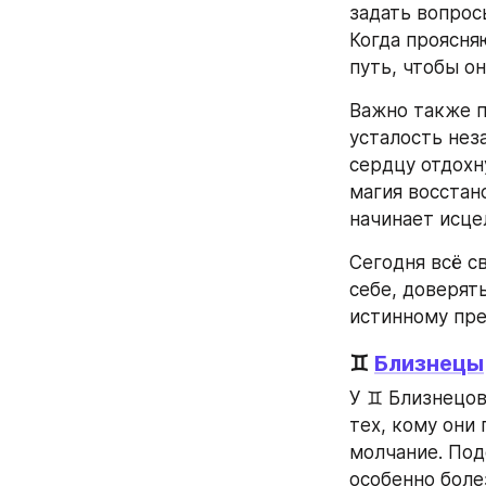
задать вопрос
Когда проясня
путь, чтобы он
Важно также п
усталость неза
сердцу отдохн
магия восстан
начинает исце
Сегодня всё с
себе, доверят
истинному пр
♊ 
Близнецы
У ♊ Близнецов
тех, кому они
молчание. Под
особенно боле