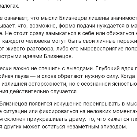
алогах.
не означает, что мысли Близнецов лишены значимост
ывает, что, возможно, форма подачи нуждается в ма
. Не стоит сразу замыкаться в себе или обижаться 
У каждого человека могут быть свои личные пережив
т живого разговора, либо его мировосприятие попр
ыстрыми идеями Близнецов.
ески важно не спешить с выводами. Глубокий вдох п
ойная пауза — и слова обретают нужную силу. Когда 
 излишней осторожности, но с осознанной ясностью,
ия действительно случается.
 Близнецов появится искушение переигрывать в мыс
 ситуации или фиксироваться на неловких моментах.
м склонен приукрашивать драму: то, что кажется гл
я других может остаться незаметным эпизодом.