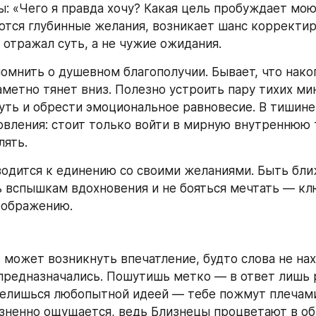
ы: «Чего я правда хочу? Какая цель пробуждает мою
ются глубинные желания, возникает шанс корректир
 отражал суть, а не чужие ожидания.
омнить о душевном благополучии. Бывает, что нако
метно тянет вниз. Полезно устроить пару тихих мину
уть и обрести эмоциональное равновесие. В тишине
овления: стоит только войти в мирную внутреннюю т
лять.
водится к единению со своими желаниями. Быть бли
ь вспышкам вдохновения и не бояться мечтать — клю
еображению.
 может возникнуть впечатление, будто слова не нахо
 предназначались. Пошутишь метко — в ответ лишь 
елишься любопытной идеей — тебе пожмут плечами.
зненно ощущается, ведь Близнецы процветают в об