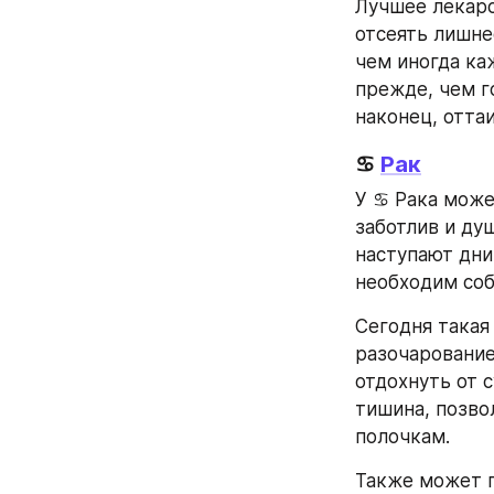
Лучшее лекарс
отсеять лишне
чем иногда ка
прежде, чем г
наконец, оттаи
♋ 
Рак
У ♋ Рака може
заботлив и ду
наступают дни
необходим соб
Сегодня такая
разочарование
отдохнуть от 
тишина, позво
полочкам.
Также может п