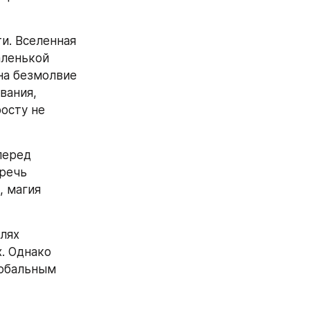
и. Вселенная 
ленькой 
на безмолвие 
ания, 
осту не 
еред 
речь 
 магия 
лях 
 Однако 
обальным 