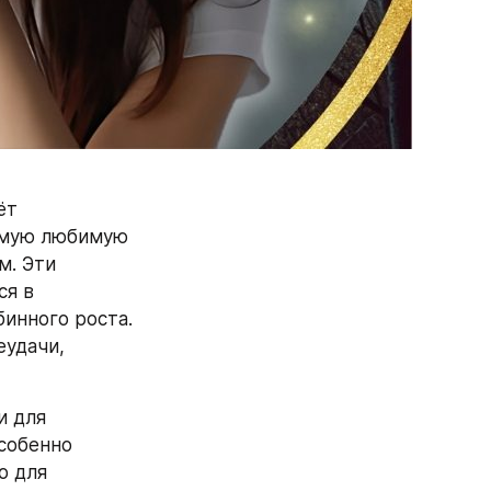
т 
амую любимую 
. Эти 
я в 
инного роста. 
удачи, 
 для 
собенно 
 для 