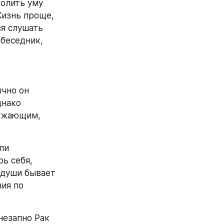
олить уму 
изнь проще, 
я слушать 
беседник, 
чно он 
нако 
ужающим, 
и 
ь себя, 
души бывает 
я по 
езапно Рак 