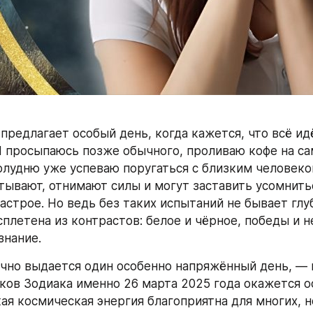
предлагает особый день, когда кажется, что всё идё
Я просыпаюсь позже обычного, проливаю кофе на с
полудню уже успеваю поругаться с близким человеком
ывают, отнимают силы и могут заставить усомнитьс
астрое. Но ведь без таких испытаний не бывает глуб
плетена из контрастов: белое и чёрное, победы и не
знание.
чно выдается один особенно напряжённый день, — и
ков Зодиака именно 26 марта 2025 года окажется о
ая космическая энергия благоприятна для многих, но