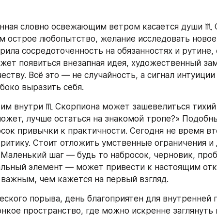
нная словно освежающим ветром касается души ♏ С
м острое любопытство, желание исследовать новое.
арила сосредоточенность на обязанностях и рутине, 
ожет появиться внезапная идея, художественный зам
еству. Всё это — не случайность, а сигнал интуиции 
убоко выразить себя.
тим внутри ♏ Скорпиона может зашевелиться тихий 
может, лучше остаться на знакомой тропе?» Подобны
сок привычки к практичности. Сегодня не время вт
ритику. Стоит отложить умственные ограничения и 
Маленький шаг — будь то набросок, черновик, проба
льный элемент — может привести к настоящим отк
 важным, чем кажется на первый взгляд.
ского порыва, день благоприятен для внутренней п
нкое пространство, где можно искренне заглянуть в