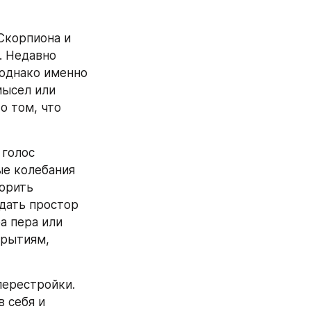
корпиона и 
 Недавно 
однако именно 
ысел или 
о том, что 
голос 
е колебания 
орить 
дать простор 
 пера или 
рытиям, 
ерестройки. 
 себя и 