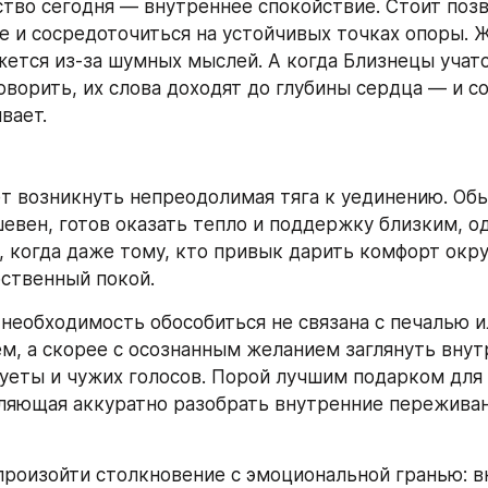
тво сегодня — внутреннее спокойствие. Стоит позв
е и сосредоточиться на устойчивых точках опоры. Ж
жется из-за шумных мыслей. А когда Близнецы учатс
оворить, их слова доходят до глубины сердца — и со
вает.
т возникнуть непреодолимая тяга к уединению. Обы
шевен, готов оказать тепло и поддержку близким, од
, когда даже тому, кто привык дарить комфорт окр
ственный покой.
 необходимость обособиться не связана с печалью ил
м, а скорее с осознанным желанием заглянуть внутр
суеты и чужих голосов. Порой лучшим подарком для 
ляющая аккуратно разобрать внутренние переживани
роизойти столкновение с эмоциональной гранью: вн