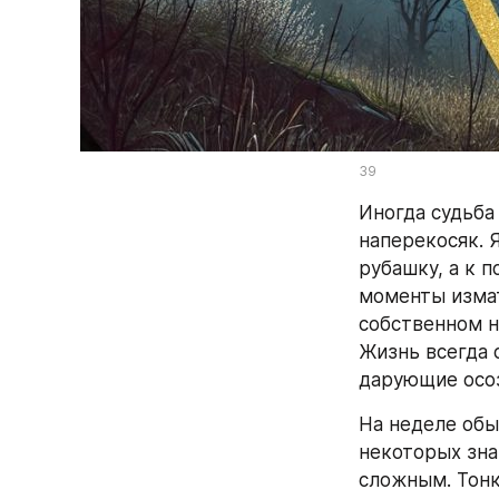
39
Иногда судьба 
наперекосяк. 
рубашку, а к 
моменты измат
собственном н
Жизнь всегда с
дарующие осо
На неделе обы
некоторых зна
сложным. Тонк