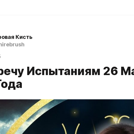
овая Кисть
irebrush
5
речу Испытаниям 26 М
Года