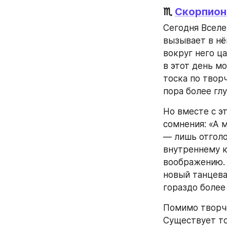
♏ 
Скорпион
Сегодня Вселе
вызывает в нё
вокруг него ц
в этот день м
тоска по творч
пора более гл
Но вместе с э
сомнения: «А 
— лишь отголо
внутреннему к
воображению. 
новый танцева
гораздо более
Помимо творче
Существует то