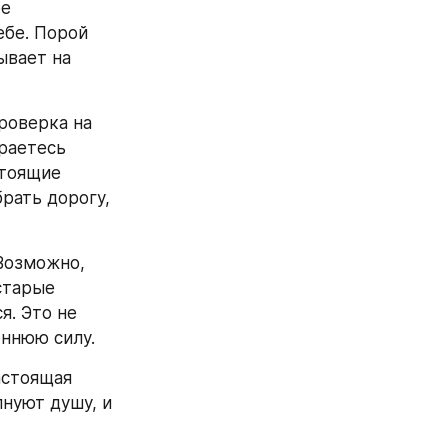
е 
бе. Порой 
вает на 
роверка на 
раетесь 
тоящие 
рать дорогу, 
Возможно, 
тарые 
. Это не 
еннюю силу.
стоящая 
нуют душу, и 