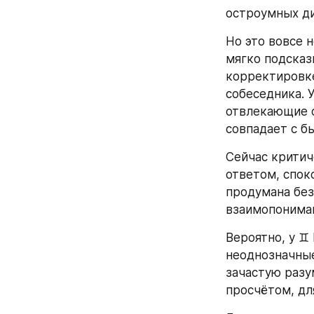
остроумных ди
Но это вовсе 
мягко подсказ
корректировке
собеседника. 
отвлекающие о
совпадает с б
Сейчас критич
ответом, спок
продумана без
взаимопониман
Вероятно, у ♊
неоднозначные
зачастую разу
просчётом, дл