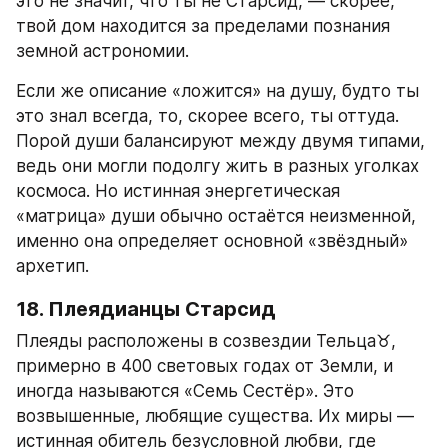
это не значит, что ты не Старсид, — скорее, 
твой дом находится за пределами познания 
земной астрономии.
Если же описание «ложится» на душу, будто ты 
это знал всегда, то, скорее всего, ты оттуда. 
Порой души балансируют между двумя типами, 
ведь они могли подолгу жить в разных уголках 
космоса. Но истинная энергетическая 
«матрица» души обычно остаётся неизменной, 
именно она определяет основной «звёздный» 
архетип.
18. Плеядианцы Старсид
Плеяды расположены в созвездии Тельца♉, 
примерно в 400 световых годах от Земли, и 
иногда называются «Семь Сестёр». Это 
возвышенные, любящие существа. Их миры — 
истинная обитель безусловной любви, где 