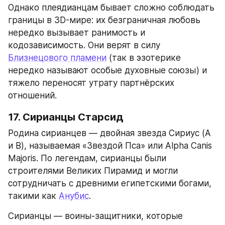
Однако плеядианцам бывает сложно соблюдать 
границы в 3D-мире: их безграничная любовь 
нередко вызывает ранимость и 
кодозависимость. Они верят в силу 
Близнецового пламени
 (так в эзотерике 
нередко называют особые духовные союзы) и 
тяжело переносят утрату партнёрских 
отношений.
17. Сирианцы Старсид
Родина сирианцев — двойная звезда Сириус (A 
и B), называемая «Звездой Пса» или Alpha Canis 
Majoris. По легендам, сирианцы были 
строителями Великих Пирамид и могли 
сотрудничать с древними египетскими богами, 
такими как 
Анубис
.
Сирианцы — воины-защитники, которые 