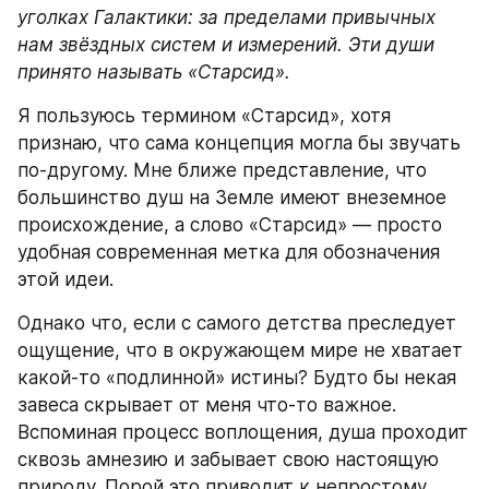
уголках Галактики: за пределами привычных 
нам звёздных систем и измерений. Эти души 
принято называть «Старсид».
Я пользуюсь термином «Старсид», хотя 
признаю, что сама концепция могла бы звучать 
по-другому. Мне ближе представление, что 
большинство душ на Земле имеют внеземное 
происхождение, а слово «Старсид» — просто 
удобная современная метка для обозначения 
этой идеи.
Однако что, если с самого детства преследует 
ощущение, что в окружающем мире не хватает 
какой-то «подлинной» истины? Будто бы некая 
завеса скрывает от меня что-то важное. 
Вспоминая процесс воплощения, душа проходит 
сквозь амнезию и забывает свою настоящую 
природу. Порой это приводит к непростому 