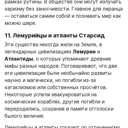
рамках рутины. В обществе они могут излучать 
харизму без заносчивости. Главное для лиранца 
— оставаться самим собой и познавать мир как 
можно шире.
11. Лемурийцы и атланты Старсид
Эти существа некогда жили на Земле, в 
легендарных цивилизациях 
Лемурии
 и 
Атлантиды
, о которых упоминают древние 
мифы разных народов. Поговаривают, что две 
эти цивилизации были необычайно развиты 
научно и магически, но погибли из-за 
катаклизмов или собственных просчётов. 
Некоторые успели эвакуироваться на 
космических кораблях, другие погибли и 
переродились, сохранив в памяти отголоски 
былого величия.
Лемурийцы и атланты тоскуют по утраченному 