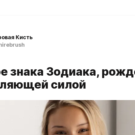
овая Кисть
irebrush
е знака Зодиака, рож
еляющей силой