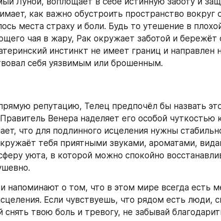
ый Луной, воплощает в себе истинную заботу и защи
имает, как важно обустроить пространство вокруг се
ось места страху и боли. Будь то утешение в плохой
щего чая в жару, Рак окружает заботой и бережёт 
атеринский инстинкт не имеет границ и направлен на
твовал себя уязвимым или брошенным.
прямую репутацию, Телец предпочёл бы назвать это
Правитель Венера наделяет его особой чуткостью к
нает, что для подлинного исцеления нужны стабильно
окружаёт тебя приятными звуками, ароматами, видам
сферу уюта, в которой можно спокойно восстанавлив
ушевно.
и напоминают о том, что в этом мире всегда есть ме
сцеления. Если чувствуешь, что рядом есть люди, с
 снять твою боль и тревогу, не забывай благодарить