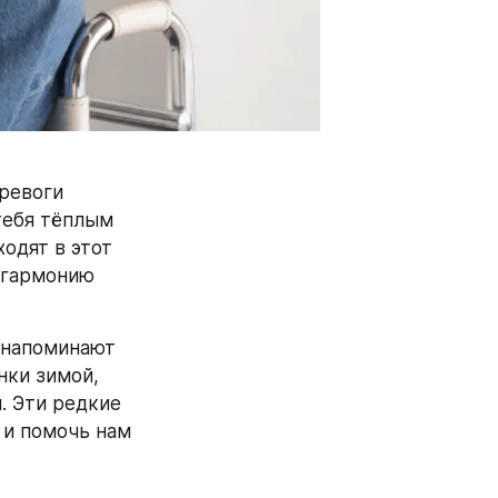
ревоги 
тебя тёплым 
дят в этот 
 гармонию 
 напоминают 
ки зимой, 
 Эти редкие 
и помочь нам 