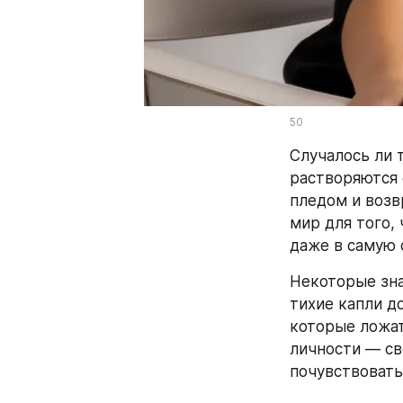
50
Случалось ли 
растворяются 
пледом и возв
мир для того,
даже в самую 
Некоторые зна
тихие капли д
которые ложат
личности — св
почувствовать