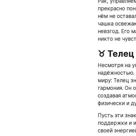
Рак, управляем
прекрасно пон
нём не оставал
чашка освежаю
невзгод. Его м
никто не чувс
♉ Телец
Несмотря на у
надёжностью. 
миру: Телец з
гармония. Он 
создавая атмо
физически и д
Пусть эти знак
поддержки и и
своей энергией