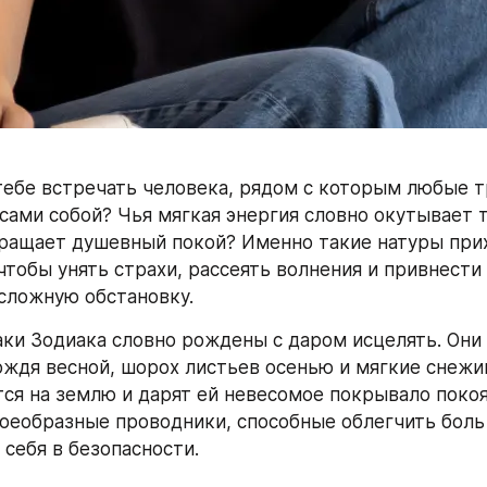
тебе встречать человека, рядом с которым любые т
сами собой? Чья мягкая энергия словно окутывает 
ращает душевный покой? Именно такие натуры прихо
 чтобы унять страхи, рассеять волнения и привнести
сложную обстановку.
ки Зодиака словно рождены с даром исцелять. Они
ождя весной, шорох листьев осенью и мягкие снежин
ся на землю и дарят ей невесомое покрывало покоя.
оеобразные проводники, способные облегчить боль 
 себя в безопасности.