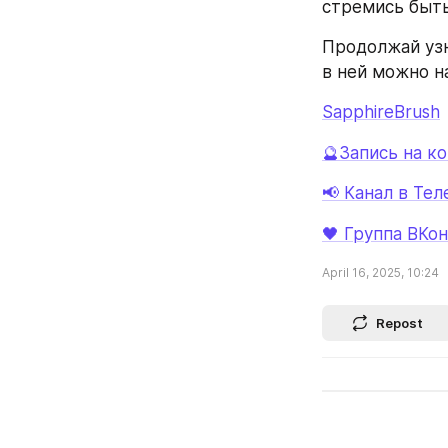
стремись быть
Продолжай узн
в ней можно н
SapphireBrush
🔮Запись на к
📢 Канал в Те
🖤 Группа ВКо
April 16, 2025, 10:24
Repost