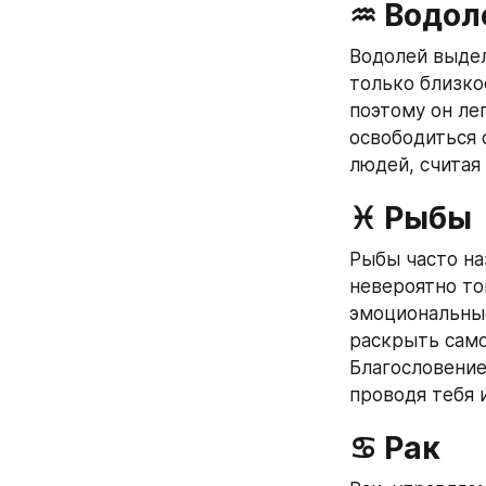
♒ Водол
Водолей выдел
только близко
поэтому он ле
освободиться 
людей, считая
♓ Рыбы
Рыбы часто на
невероятно то
эмоциональные
раскрыть само
Благословение
проводя тебя 
♋ Рак