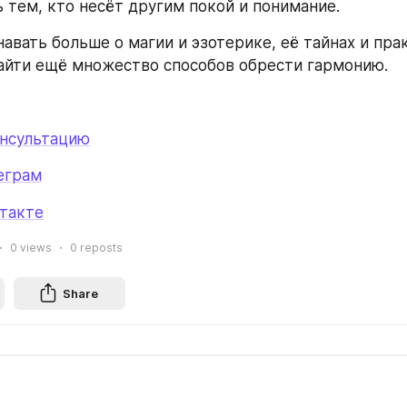
 тем, кто несёт другим покой и понимание.
авать больше о магии и эзотерике, её тайнах и пра
айти ещё множество способов обрести гармонию.
онсультацию
леграм
нтакте
0
views
0
reposts
Share