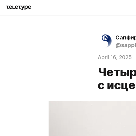
Сапфир
@sapph
April 16, 2025
Четыр
с исц