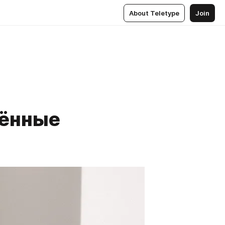
About Teletype
Join
дённые