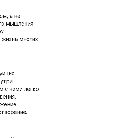
м, а не 
го мышления, 
у 
 жизнь многих 
иция 
утри 
 с ними легко 
ения. 
жение, 
отворение.