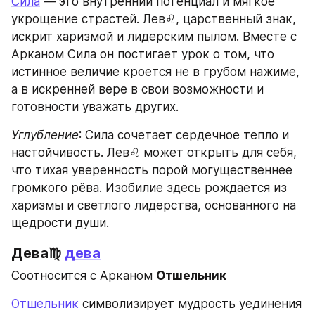
Сила
 — это внутренний потенциал и мягкое 
укрощение страстей. Лев♌, царственный знак, 
искрит харизмой и лидерским пылом. Вместе с 
Арканом Сила он постигает урок о том, что 
истинное величие кроется не в грубом нажиме, 
а в искренней вере в свои возможности и 
готовности уважать других.
Углубление
: Сила сочетает сердечное тепло и 
настойчивость. Лев♌ может открыть для себя, 
что тихая уверенность порой могущественнее 
громкого рёва. Изобилие здесь рождается из 
харизмы и светлого лидерства, основанного на 
щедрости души.
Дева♍ 
дева
Соотносится с Арканом 
Отшельник
Отшельник
 символизирует мудрость уединения 