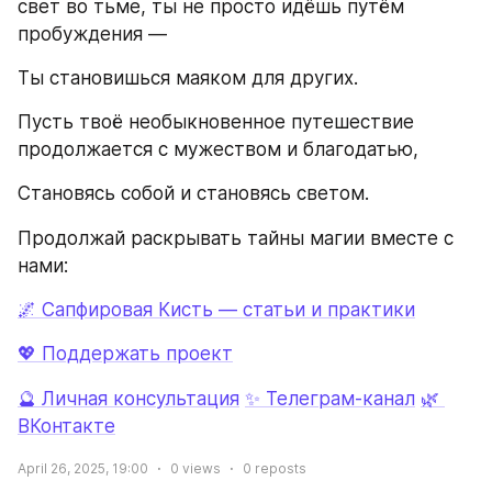
свет во тьме, ты не просто идёшь путём 
пробуждения —
Ты становишься маяком для других.
Пусть твоё необыкновенное путешествие 
продолжается с мужеством и благодатью,
Становясь собой и становясь светом.
Продолжай раскрывать тайны магии вместе с 
нами:
🌌 Сапфировая Кисть — статьи и практики
💖 Поддержать проект
🔮 Личная консультация
✨ Телеграм‑канал
🌿 
ВКонтакте
April 26, 2025, 19:00
0
views
0
reposts