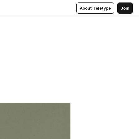
About Teletype
Join