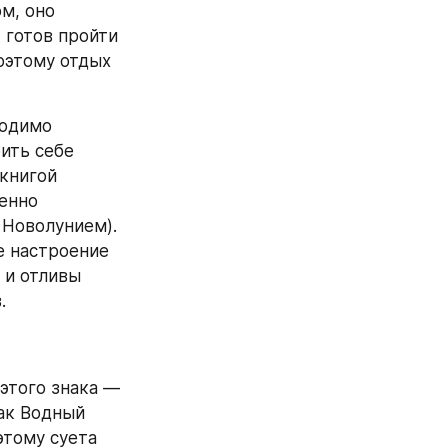
, оно 
готов пройти 
оэтому отдых 
одимо 
ить себе 
книгой 
енно 
Новолунием). 
е настроение 
и отливы 
.
того знака — 
ак Водный 
тому суета 