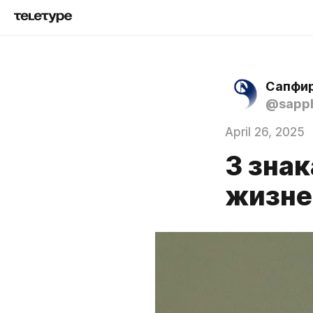
Сапфир
@sapph
April 26, 2025
3 зна
жизне