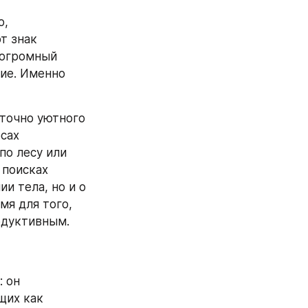
, 
 знак 
огромный 
ие. Именно 
точно уютного 
сах 
о лесу или 
поисках 
 тела, но и о 
я для того, 
одуктивным.
 он 
их как 