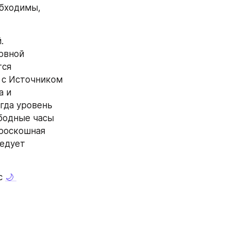
бходимы, 
 
вной 
ся 
 с Источником 
 и 
гда уровень 
бодные часы 
роскошная 
едует 
с 
🌙 