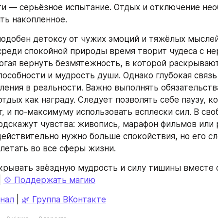
и — серьёзное испытание. Отдых и отключение нео
ть накопленное.
подобен детоксу от чужих эмоций и тяжёлых мыслей.
реди спокойной природы время творит чудеса с нер
огая вернуть безмятежность, в которой раскрывают
пособности и мудрость души. Однако глубокая связь
ления в реальности. Важно выполнять обязательства
тдых как награду. Следует позволять себе паузу, ко
т, и по‑максимуму использовать всплески сил. В сво
одскажут чувства: живопись, марафон фильмов или 
действительно нужно больше спокойствия, но его сл
летать во все сферы жизни.
рывать звёздную мудрость и силу тишины вместе 
| 
💠 Поддержать магию
нал
 | 
🌿 Группа ВКонтакте