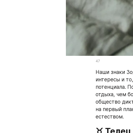
47
Наши знаки Зо
интересы и то
потенциала. П
отдыха, чем б
общество дикт
на первый план
естеством.
♉ Телец