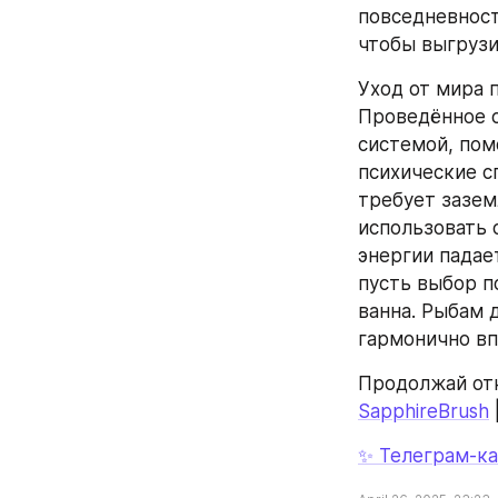
повседневност
чтобы выгрузи
Уход от мира 
Проведённое с
системой, пом
психические с
требует зазем
использовать о
энергии падае
пусть выбор п
ванна. Рыбам 
гармонично вп
Продолжай отк
SapphireBrush
 
✨ Телеграм‑ка