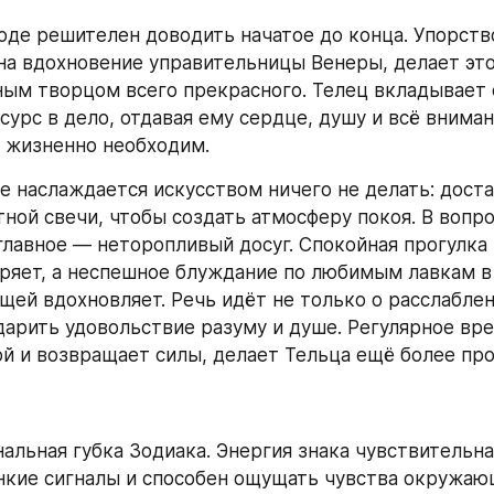
оде решителен доводить начатое до конца. Упорство
а вдохновение управительницы Венеры, делает этот
ым творцом всего прекрасного. Телец вкладывает 
сурс в дело, отдавая ему сердце, душу и всё вниман
 жизненно необходим.
е наслаждается искусством ничего не делать: доста
ной свечи, чтобы создать атмосферу покоя. В вопро
главное — неторопливый досуг. Спокойная прогулка п
ряет, а неспешное блуждание по любимым лавкам в 
ей вдохновляет. Речь идёт не только о расслаблении
дарить удовольствие разуму и душе. Регулярное врем
ой и возвращает силы, делает Тельца ещё более пр
льная губка Зодиака. Энергия знака чувствительна:
нкие сигналы и способен ощущать чувства окружающ