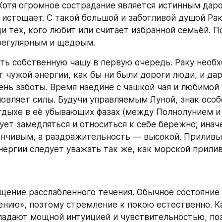
Хотя огромное сострадание является истинным даром
истощает. С такой большой и заботливой душой Рак 
ди тех, кого любит или считает избранной семьёй. П
регулярным и щедрым.
ть собственную чашу в первую очередь. Раку необх
 чужой энергии, как бы ни были дороги люди, и дар
ень заботы. Время наедине с чашкой чая и любимой 
овляет силы. Будучи управляемым Луной, знак особ
тдыхе в её убывающих фазах (между Полнолунием и 
ует замедляться и относиться к себе бережно; инач
нчивым, а раздражительность — высокой. Приливы 
нергии следует уважать так же, как морской прилив
ение расслабленного течения. Обычное состояние э
ению», поэтому стремление к покою естественно. К
ладают мощной интуицией и чувствительностью, поэ