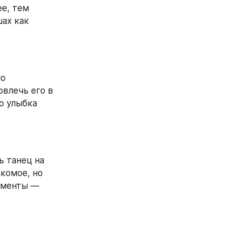
е, тем 
ах как 
о 
влечь его в 
о улыбка 
 танец на 
комое, но 
сменты — 