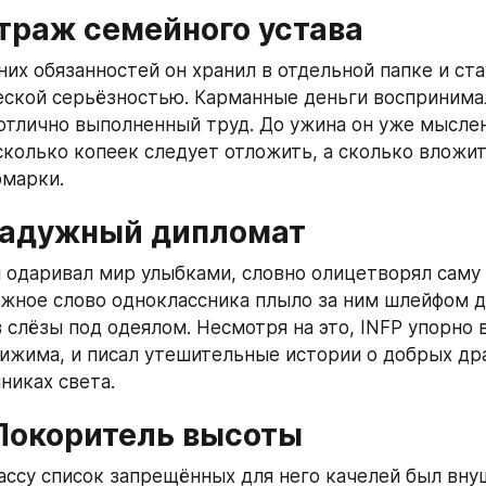
Страж семейного устава
их обязанностей он хранил в отдельной папке и став
ской серьёзностью. Карманные деньги воспринимал
 отлично выполненный труд. До ужина он уже мыслен
сколько копеек следует отложить, а сколько вложить
рмарки.
Радужный дипломат
 одаривал мир улыбками, словно олицетворял саму 
жное слово одноклассника плыло за ним шлейфом до
слёзы под одеялом. Несмотря на это, INFP упорно в
ижима, и писал утешительные истории о добрых дра
никах света.
Покоритель высоты
ассу список запрещённых для него качелей был внуш