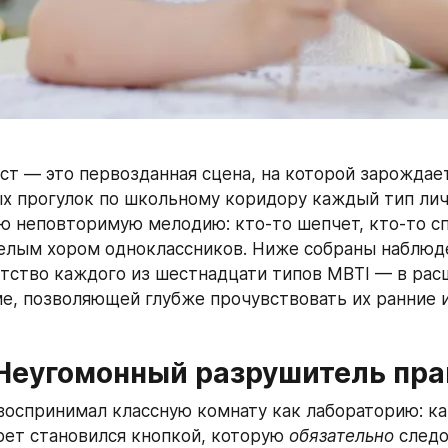
ст — это первозданная сцена, на которой зарождает
х прогулок по школьному коридору каждый тип лич
ю неповторимую мелодию: кто‑то шепчет, кто‑то спо
лым хором одноклассников. Ниже собраны наблюден
тство каждого из шестнадцати типов MBTI — в расш
е, позволяющей глубже прочувствовать их ранние и
Неугомонный разрушитель пра
воспринимал классную комнату как лабораторию: ка
ет становился кнопкой, которую 
обязательно
 следо