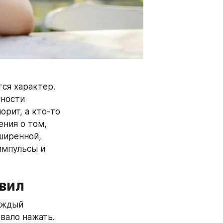
ся характер. 
ности 
рит, а кто‑то 
ия о том, 
иренной, 
мпульсы и 
вил
ждый 
вало нажать. 