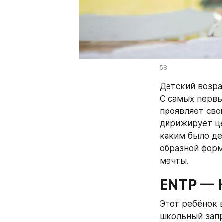
58
Детский возра
С самых первы
проявляет сво
дирижирует це
каким было де
образной форм
мечты.
ENTP — 
Этот ребёнок 
школьный запр