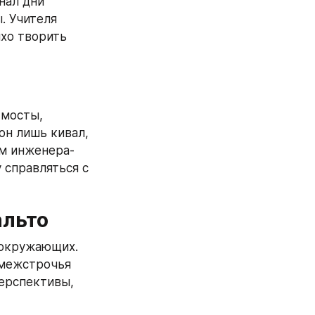
ал дни 
 Учителя 
хо творить 
мосты, 
н лишь кивал, 
ом инженера-
справляться с 
альто
 окружающих. 
межстрочья 
ерспективы, 