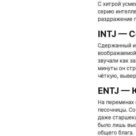
С хитрой усме
серию интелле
раздражение п
INTJ — 
Сдержанный и 
воображаемой 
звучали как за
минуты он стр
чёткую, выве
ENTJ — 
На переменах 
песочницы. Со
даже старшекла
было лишь выс
общего блага.