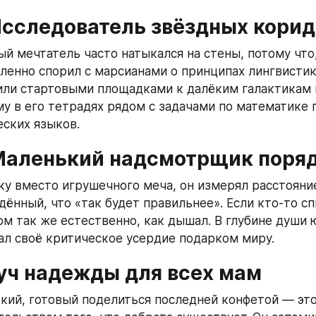
Исследователь звёздных кори
й мечтатель часто натыкался на стены, потому что,
ленно спорил с марсианами о принципах лингвистики
или стартовыми площадками к далёким галактикам г
у в его тетрадях рядом с задачами по математике п
ских языков.
Маленький надсмотрщик поря
ку вместо игрушечного меча, он измерял расстояни
ённый, что «так будет правильнее». Если кто‑то спи
ом так же естественно, как дышал. В глубине души 
ал своё критическое усердие подарком миру.
Луч надежды для всех мам
кий, готовый поделиться последней конфетой — это