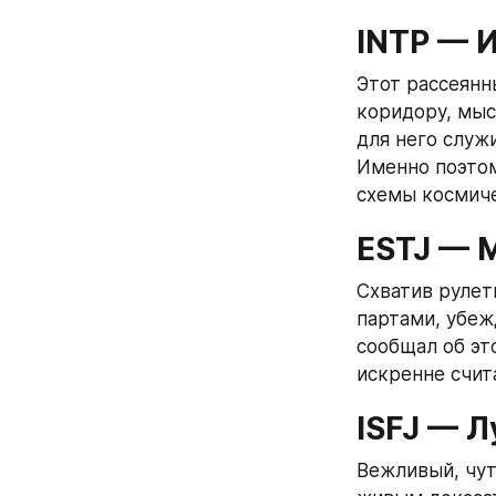
INTP — 
Этот рассеянны
коридору, мыс
для него служ
Именно поэтом
схемы космиче
ESTJ — 
Схватив рулет
партами, убежд
сообщал об эт
искренне счит
ISFJ — 
Вежливый, чут