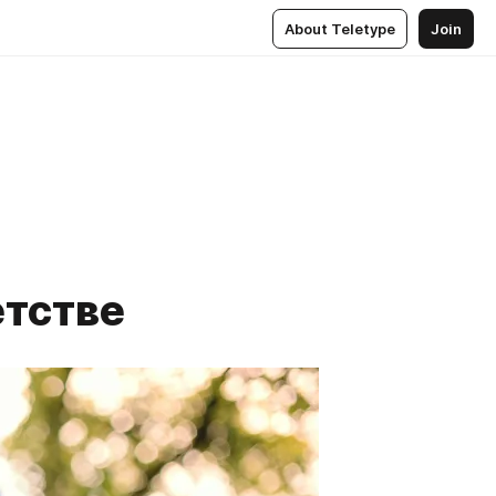
About Teletype
Join
етстве