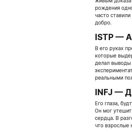
живым доказат
рождения одно
часто ставили
добро.
ISTP — 
В его руках п
которые выдер
делал выводы 
экспериментат
реальными по
INFJ — 
Его глаза, бу
Он мог утешит
сердца. В раз
что взрослые 