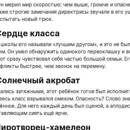
Он мерил мир скоростью: чем выше, громче и опасне
аже строгие замечания директрисы звучали в его уш
спытать новый трюк.
Сердце класса
 школы его называли «лучшим другом», и это не был
м. Он умел обнаружить одинокого первоклашку и во
тот сразу чувствовал себя частью большой семьи. Ег
фликты быстрее, чем звонок на перемену.
Солнечный акробат
зались затяжными, этот ребёнок готов был исполнить
весь класс взрывался смехом. Опасность? Слово зна
ённое. Для него каждый день был сценой, а аплоди
тавляющим сиять ещё ярче.
Миротворец‑хамелеон