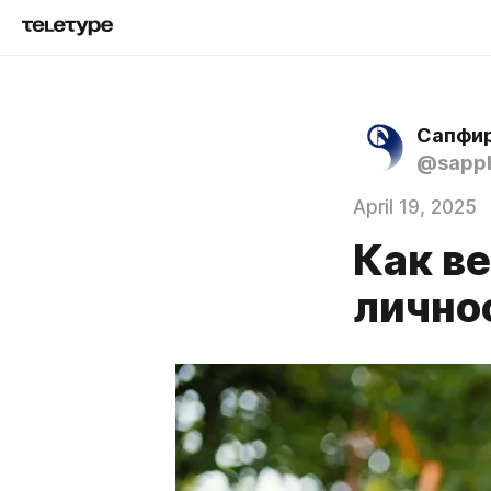
Сапфир
@sapph
April 19, 2025
Как в
лично