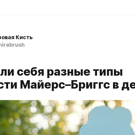
овая Кисть
irebrush
ели себя разные типы
сти Майерс–Бриггс в д