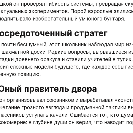
шкой он проверял гибкость системы, превращая ску
ктуальных экспериментов. Порой взрослые злились,
одпитывало изобретательный ум юного бунтаря.
Сосредоточенный стратег
почти бесшумный, этот школьник наблюдал мир из-
шахматной доски. Редкие вопросы, вырвавшиеся из е
гадки древнего оракула и ставили учителей в тупик.
оил сложные модели будущего, где каждое событие
ренную позицию.
Юный правитель двора
он организовывал союзников и вырабатывал «конст
четание грозного взгляда и продуманной тактики в
ссников уступать качели. Ошибается тот, кто думае
окомерие: в глубине души он верил, что наводит по