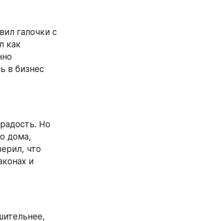
ил галочки с 
 как 
но 
 в бизнес 
радость. Но 
 дома, 
ерил, что 
конах и 
ительнее, 