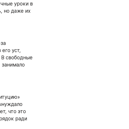
чные уроки в 
 но даже их 
за 
го уст, 
 В свободные 
 занимало 
итуцию» 
ынуждало 
т, что это 
рядок ради 