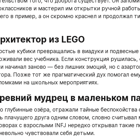
ельством того, что доброта существует. Он запомин
классников и мастерил им открытки ручной работы.
 его в пример, а он скромно краснел и продолжал ти
Архитектор из LEGO
ростые кубики превращались в виадуки и подвесные 
живали вес учебника. Если конструкция рушилась, о
и начинал заново — без лишних эмоций, но с азарт
ора. Позже тот же прагматический дух помогал ему 
ломками на школьных мероприятиях.
Древний мудрец в маленьком п
дто глубинные озёра, отражали тайные беспокойства
ь плачущего друга одним словом, словно считывал 
говорах с взрослыми INFJ нередко открывал такие п
невольно чувствовали себя детьми.