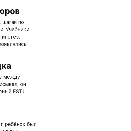
доров
 шагая по 
. Учебники 
ипотез. 
оявлялись 
дка
е между 
сывал, он 
юный ESTJ 
т ребёнок был 