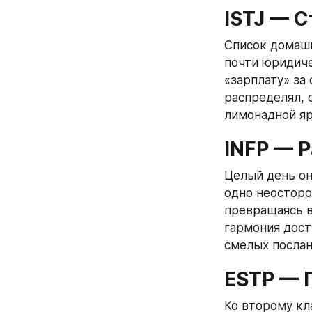
ISTJ — 
Список домашн
почти юридиче
«зарплату» за
распределял, 
лимонадной я
INFP — 
Целый день он
одно неосторо
превращаясь в 
гармония дост
смелых послан
ESTP — 
Ко второму кл