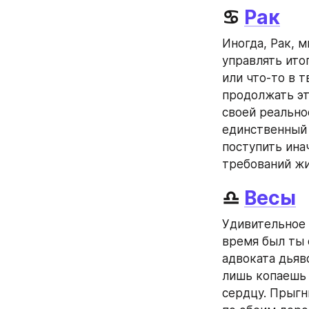
♋ 
Рак
Иногда, Рак, 
управлять итог
или что‑то в 
продолжать эт
своей реально
единственный 
поступить ина
требований жи
♎ 
Весы
Удивительное в
время был ты 
адвоката дьяв
лишь копаешь 
сердцу. Прыгн