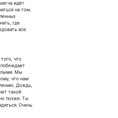
матча идёт 
иться на том, 
ленных 
ать, где 
довать все 
того, что 
 побеждает 
лыми. Мы 
му, что нам 
лению. Дождь, 
ет такой 
о позже. Ты 
диться. Очень 