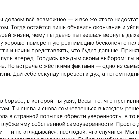
мы делаем всё возможное — и всё же этого недостат
ом. Тогда остаётся лишь объявить окончание и уйти.
твоей жизни, чему ты давно пытаешься вернуть дыхан
у хорошо‑намеренную реанимацию бесконечно нель
сти и начни представлять, что будет дальше. Приня
путь вперёд. Гордись каждым своим выбором: ты не
че. Но встреча с жёсткими фактами — одно из самых
зни. Дай себе секунду перевести дух, а потом подн
 борьбе, в которой ты увяз, Весы, то, что противни
сам. Ты снова и снова сомневаешься в каждом реше
ола в странной попытке обрести уверенность, в то в
глубже яму собственной самоуверенности. Просто д
и — и не оглядывайся, наблюдай, что случится. Мы 