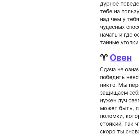
дурное поведен
тебе на пользу
над чем у теб
чудесных спос
начать и где 
тайные уголки
♈ 
Овен
Сдача не означ
победить нево
никто. Мы пер
защищаем себя
нужен луч све
может быть, п
поломки, кото
стойкий, так ч
скоро ты снов