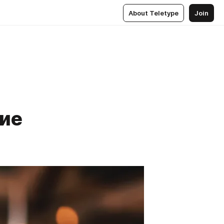
About Teletype
Join
щие