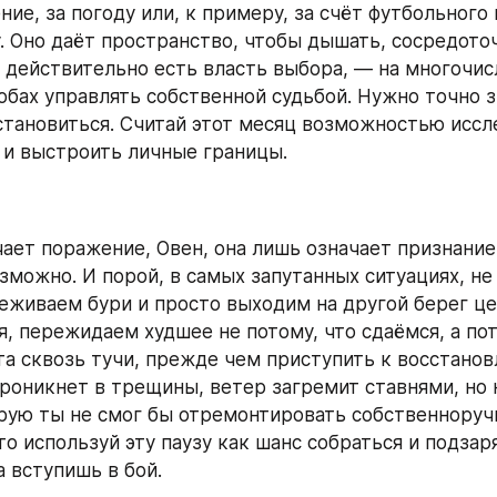
ие, за погоду или, к примеру, за счёт футбольного 
. Оно даёт пространство, чтобы дышать, сосредоточ
я действительно есть власть выбора, — на многочис
обах управлять собственной судьбой. Нужно точно зн
остановиться. Считай этот месяц возможностью иссле
 и выстроить личные границы.
ает поражение, Овен, она лишь означает признание 
зможно. И порой, в самых запутанных ситуациях, не
еживаем бури и просто выходим на другой берег це
, пережидаем худшее не потому, что сдаёмся, а пото
та сквозь тучи, прежде чем приступить к восстанов
роникнет в трещины, ветер загремит ставнями, но н
рую ты не смог бы отремонтировать собственноручн
то используй эту паузу как шанс собраться и подзаря
а вступишь в бой.