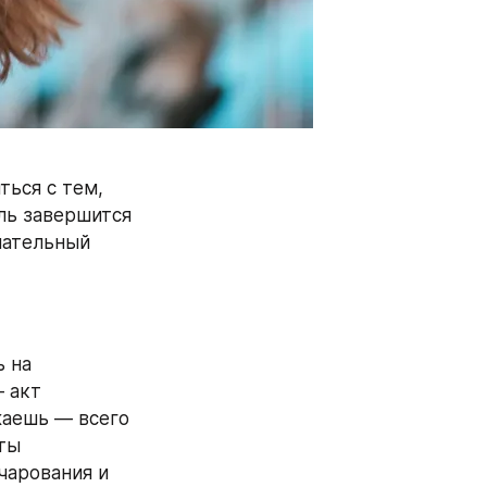
ься с тем, 
ль завершится 
ательный 
 на 
 акт 
жаешь — всего 
ты 
арования и 