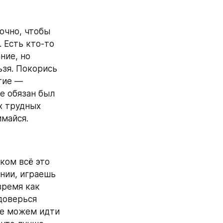
очно, чтобы 
 Есть кто‑то 
ие, но 
зя. Покорись 
тие — 
 обязан был 
 трудных 
имайся.
ком всё это 
нии, играешь 
ремя как 
оверься 
не можем идти 