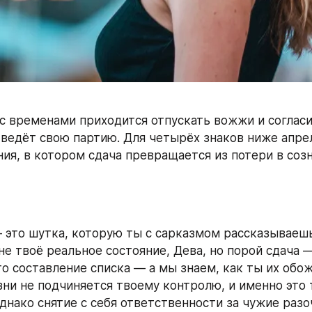
с временами приходится отпускать вожжи и согласит
 ведёт свою партию. Для четырёх знаков ниже апре
ия, в котором сдача превращается из потери в созн
 это шутка, которую ты с сарказмом рассказываешь
не твоё реальное состояние, Дева, но порой сдача —
то составление списка — а мы знаем, как ты их обо
зни не подчиняется твоему контролю, и именно это 
днако снятие с себя ответственности за чужие разоч