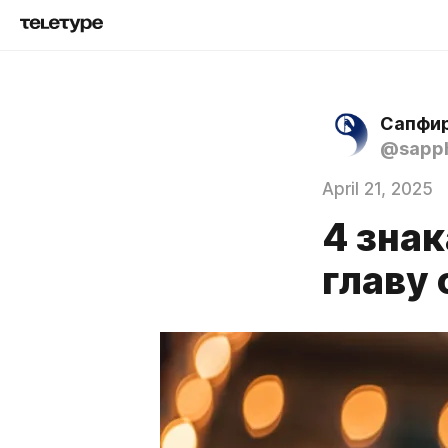
Сапфир
@sapph
April 21, 2025
4 зна
главу 