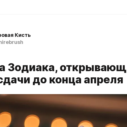
овая Кисть
irebrush
ка Зодиака, открываю
сдачи до конца апреля