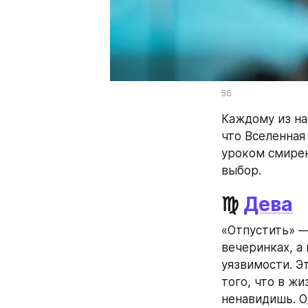
56
Каждому из на
что Вселенная
уроком смирен
выбор.
♍ 
Дева
«Отпустить» —
вечеринках, а 
уязвимости. Э
того, что в жи
ненавидишь. О