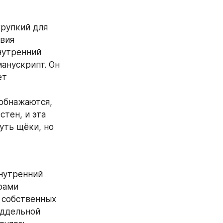
рупкий для 
вия 
нутренний 
анускрипт. Он 
т 
обнажаются, 
тен, и эта 
ть щёки, но 
нутренний 
рами 
 собственных 
ддельной 