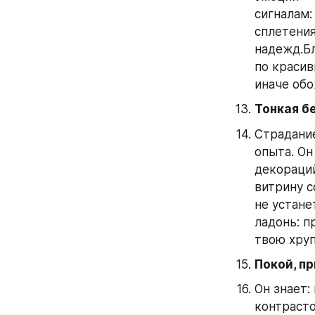
сигналам:
сплетения
надежд.Бл
по красив
иначе об
Тонкая б
Страдание
опыта. Он
декораций
витрину с
не устане
ладонь: п
твою хруп
Покой, п
Он знает:
контрасто