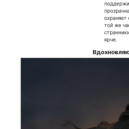
поддержив
прозрачна
охраняет 
той же ча
странники
ярче.
Вдохновляю