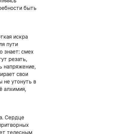
лняясь 
ребности быть 
ткая искра 
я пути 
 знает: смех 
ут резать, 
ь напряжение, 
ирает свои 
 не утонуть в 
 алхимия, 
. Сердце 
притворных 
ет телесным 