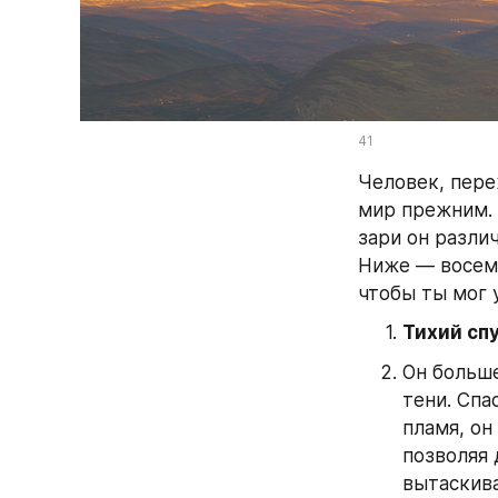
41
Человек, пере
мир прежним. 
зари он различ
Ниже — восемь
чтобы ты мог 
Тихий спу
Он больше
тени. Спа
пламя, он
позволяя 
вытаскива