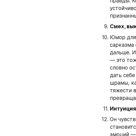
правды. К
устойчиво
признанн
Смех, вы
Юмор для 
сарказма 
дальше. И
— это тож
словно ос
дать себе
шрамы, ка
тяжести в
превраща
Интуиция
Он чувств
становитс
эмоций — 