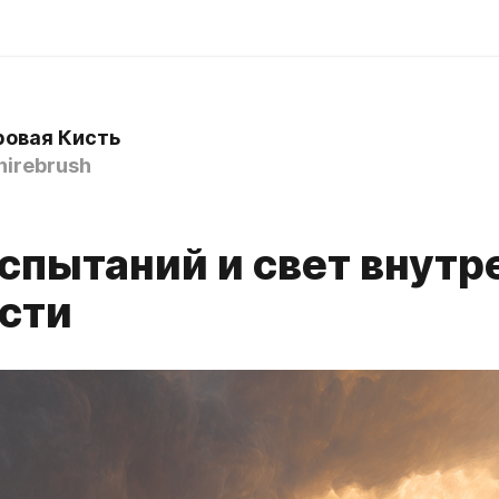
овая Кисть
irebrush
испытаний и свет внутр
сти