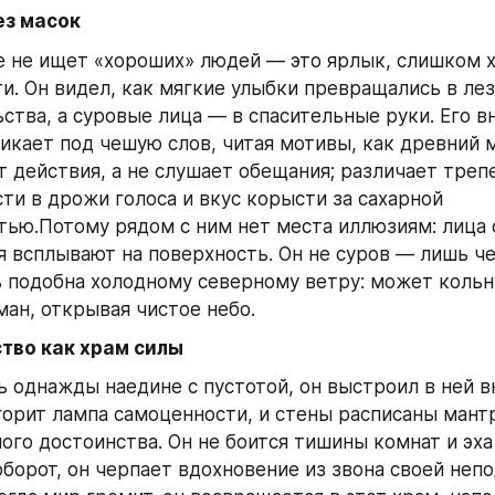
ез масок
 не ищет «хороших» людей — это ярлык, слишком х
и. Он видел, как мягкие улыбки превращались в лез
ства, а суровые лица — в спасительные руки. Его в
икает под чешую слов, читая мотивы, как древний м
 действия, а не слушает обещания; различает трепе
ти в дрожи голоса и вкус корысти за сахарной 
ью.Потому рядом с ним нет места иллюзиям: лица 
 всплывают на поверхность. Он не суров — лишь чес
 подобна холодному северному ветру: может кольну
ман, открывая чистое небо.
тво как храм силы
 однажды наедине с пустотой, он выстроил в ней в
горит лампа самоценности, и стены расписаны мант
ого достоинства. Он не боится тишины комнат и эха
оборот, он черпает вдохновение из звона своей непо