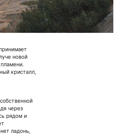
принимает 
уче новой 
пламени. 
ый кристалл, 
собственной 
дя через 
ь рядом и 
т 
нет ладонь, 