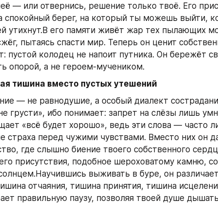
неё — или отвернись, решение только твоё. Его прис
а спокойный берег, на который ты можешь выйти, ко
й утихнут.В его памяти живёт жар тех пылающих мос
сжёг, пытаясь спасти мир. Теперь он ценит собствен
т: пустой колодец не напоит путника. Он бережёт св
ь опорой, а не героем‑мучеником.
ая тишина вместо пустых утешений
ние — не равнодушие, а особый диалект сострадания
не грусти», ибо понимает: запрет на слёзы лишь умн
щает «всё будет хорошо», ведь эти слова — часто л
е страха перед чужими чувствами. Вместо них он да
тво, где слышно биение твоего собственного сердца
его присутствия, подобное шероховатому камню, со
олнцем.Научившись выживать в буре, он различает
ишина отчаяния, тишина принятия, тишина исцеления
ает правильную паузу, позволяя твоей душе дышать 