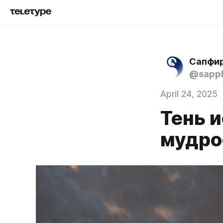
Сапфир
@sapph
April 24, 2025
Тень 
мудро