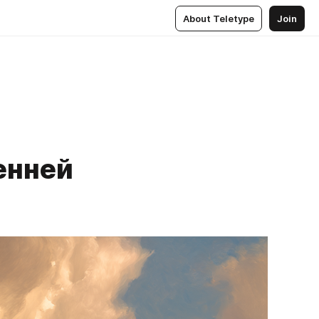
About Teletype
Join
енней