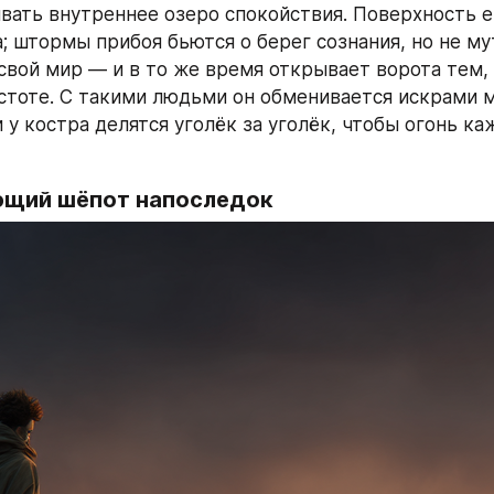
ать внутреннее озеро спокойствия. Поверхность ег
; штормы прибоя бьются о берег сознания, но не мут
свой мир — и в то же время открывает ворота тем, к
стоте. С такими людьми он обменивается искрами м
 у костра делятся уголёк за уголёк, чтобы огонь ка
щий шёпот напоследок