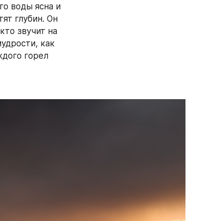
о воды ясна и 
ят глубин. Он 
то звучит на 
удрости, как 
ждого горел 