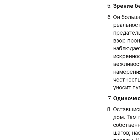
Зрение б
Он больше
реальност
предатель
взор прон
наблюдает
искреннос
вежливост
намерения
честность
уносит ту
Одиночес
Оставшись
дом. Там 
собственн
шагов; на