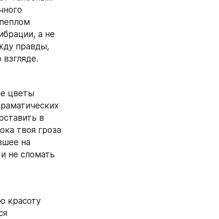
ного 
пеплом 
брации, а не 
ду правды, 
 взгляде.
е цветы 
драматических 
оставить в 
ка твоя гроза 
вшее на 
и не сломать 
ю красоту 
я 