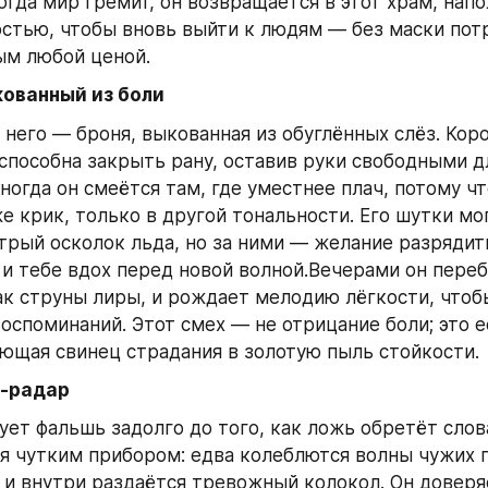
огда мир гремит, он возвращается в этот храм, напо
стью, чтобы вновь выйти к людям — без маски пот
ым любой ценой.
кованный из боли
него — броня, выкованная из обуглённых слёз. Коро
способна закрыть рану, оставив руки свободными дл
ногда он смеётся там, где уместнее плач, потому что
е крик, только в другой тональности. Его шутки мог
трый осколок льда, но за ними — желание разрядит
 и тебе вдох перед новой волной.Вечерами он переб
к струны лиры, и рождает мелодию лёгкости, чтобы
оспоминаний. Этот смех — не отрицание боли; это её
ющая свинец страдания в золотую пыль стойкости.
‑радар
ует фальшь задолго до того, как ложь обретёт слова
я чутким прибором: едва колеблются волны чужих 
и внутри раздаётся тревожный колокол. Он доверя