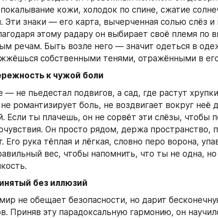
 покалывание кожи, холодок по спине, сжатие солнеч
. Эти знаки — его карта, вычерченная солью слёз и 
агодаря этому радару он выбирает своё племя по ви
ым речам. Быть возле него — значит одеться в одеж
ожжёшься собственными тенями, отражёнными в его
ережность к чужой боли
 — не пьедестал подвигов, а сад, где растут хрупки
 не романтизирует боль, не воздвигает вокруг неё 
. Если ты плачешь, он не сорвёт эти слёзы, чтобы п
очувствия. Он просто рядом, держа пространство, по
т. Его рука тёплая и лёгкая, словно перо ворона, упа
равильный вес, чтобы напомнить, что ты не одна, но 
кость.
ринятый без иллюзий
 мир не обещает безопасности, но дарит бесконечну
в. Приняв эту парадоксальную гармонию, он научилс