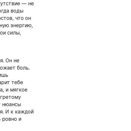
утствие — не 
гда воды 
тов, что он 
ную энергию, 
ои силы, 
. Он не 
ожает боль. 
ишь 
рит тебе 
, и мягкое 
гретому 
 нюансы 
. И к каждой 
ровно и 