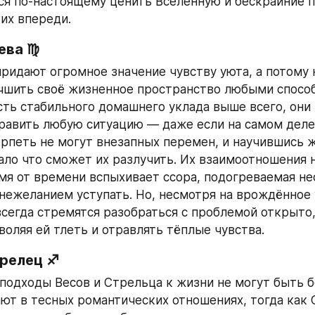
тся по‑настоящему ценить Вселенную и бескрайние п
их впереди.
ева ♍
придают огромное значение чувству уюта, а потому 
чшить своё жизненное пространство любыми способ
ть стабильного домашнего уклада выше всего, они 
равить любую ситуацию — даже если на самом деле 
ерпеть не могут внезапных перемен, и научившись жи
ало что сможет их разлучить. Их взаимоотношения н
мя от времени вспыхивает ссора, подогреваемая не
 нежеланием уступать. Но, несмотря на врождённое 
всегда стремятся разобраться с проблемой открыто,
зволяя ей тлеть и отравлять тёплые чувства.
трелец ♐
подходы Весов и Стрельца к жизни не могут быть б
ют в тесных романтических отношениях, тогда как 