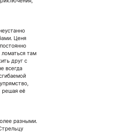
риключения, 
неустанно 
ами. Ценя 
постоянно 
ломаться там 
ть друг с 
е всегда 
сгибаемой 
упрямство, 
 решая её 
олее разными. 
Стрельцу 