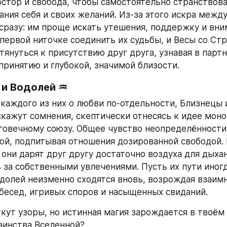
стор и свобода, чтобы самостоятельно странствоват
ания себя и своих желаний. Из‑за этого искра между
 сразу: им проще искать утешения, поддержку и вним
 первой ниточке соединить их судьбы, и Весы со Стр
тянуться к присутствию друг друга, узнавая в партн
принятию и глубокой, значимой близости.
 и Водолей ♒
 каждого из них о любви по‑отдельности, Близнецы и
кажут сомнения, скептически отнесясь к идее моног
говечному союзу. Общее чувство неопределённости 
ой, подпитывая отношения дозированной свободой. 
 они дарят друг другу достаточно воздуха для дыхан
 за собственными увлечениями. Пусть их пути иногда
долей неизменно сходятся вновь, возрождая взаимн
бесед, игривых споров и насыщенных свиданий.
кут узоры, но истинная магия зарождается в твоём 
таинства Вселенной?