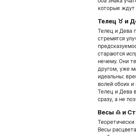
оба знака уча
которые ждут 
Телец ♉ и Д
Телец и Дева 
стремятся улу
предсказуемос
стараются исп
нечему. Они т
другом, уже м
идеальны: вре
волей обоих и
Телец и Дева 
сразу, а не по
Весы ♎ и С
Теоретически 
Весы расцвета