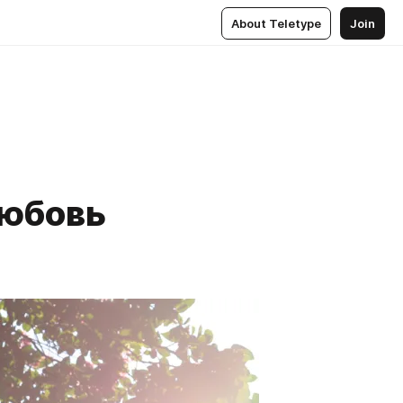
About Teletype
Join
любовь