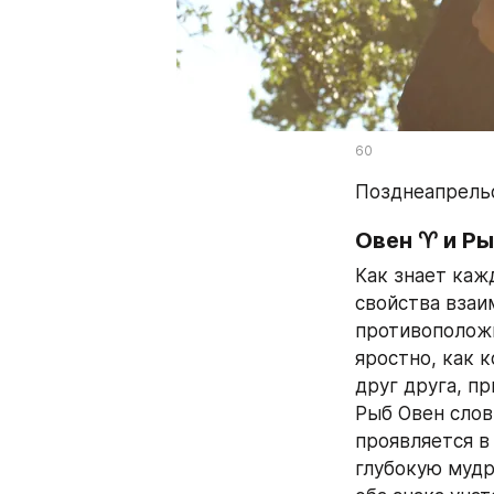
60
Позднеапрельс
Овен ♈ и Р
Как знает каж
свойства взаим
противоположн
яростно, как к
друг друга, пр
Рыб Овен слов
проявляется в
глубокую мудр