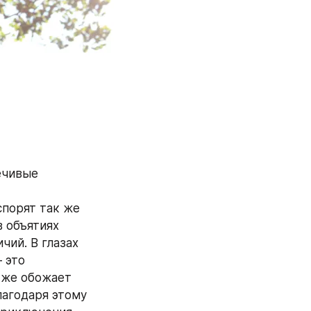
чивые 
порят так же 
 объятиях 
ий. В глазах 
это 
 же обожает 
агодаря этому 