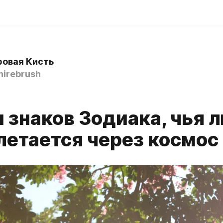
овая Кисть
irebrush
 знаков Зодиака, чья 
летается через космос