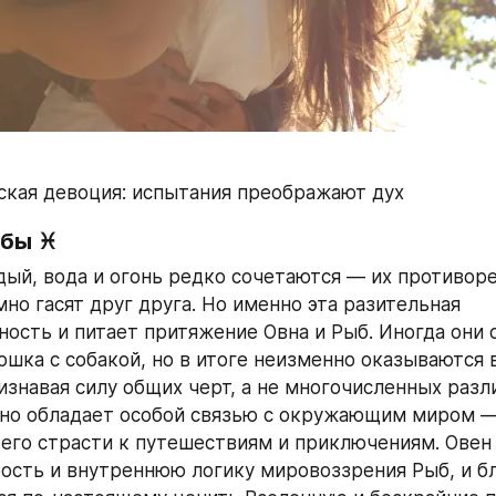
кая девоция: испытания преображают дух
ыбы ♓
дый, вода и огонь редко сочетаются — их противоре
но гасят друг друга. Но именно эта разительная 
ость и питает притяжение Овна и Рыб. Иногда они с
ошка с собакой, но в итоге неизменно оказываются в
изнавая силу общих черт, а не многочисленных различ
но обладает особой связью с окружающим миром — 
 его страсти к путешествиям и приключениям. Овен
ость и внутреннюю логику мировоззрения Рыб, и бл