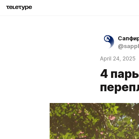
Сапфир
@sapph
April 24, 2025
4 пары
переп