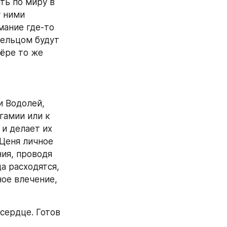
ь по миру в 
 ними 
ание где‑то 
ельцом будут 
ёре то же 
 Водолей, 
амии или к 
и делает их 
Ценя личное 
ия, проводя 
 расходятся, 
ое влечение, 
сердце. Готов 