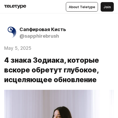
About Teletype
Join
Сапфировая Кисть
@sapphirebrush
May 5, 2025
4 знака Зодиака, которые
вскоре обретут глубокое,
исцеляющее обновление