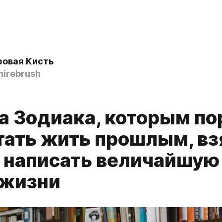
овая Кисть
irebrush
ка Зодиака, которым по
тать жить прошлым, вз
и написать величайшую
 жизни