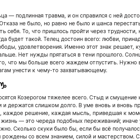
ца — подлинная травма, и он справился с ней достой
Отказа не было, но равно не было и шанса перестать
ь себя. То, что пришлось пройти через трудности, н
да будет такой. Телец достоин всего: любви, прина
ободы, удовлетворения. Именно этот знак решает, ку
альше. Нет нужды прятаться в тени прошлого. Солнц
то, что мы больше всего жаждем отпустить. Нужно в
агам унести к чему‑то захватывающему.
 ♑
сятся Козерогом тяжелее всего. Стыд и смущение к
и держатся слишком долго. В уме вновь и вновь пр
, каждое решение, каждая мысль, приведшая к моме
 жизнь — это череда подобных переживаний; иначе у
жно. Сколько скуки было бы, если бы всё получалось
ы рождены со всем знанием, силой и мастерством. С