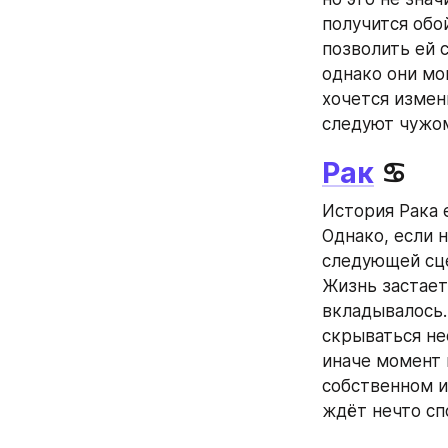
получится обо
позволить ей с
однако они мо
хочется измен
следуют чужо
Рак
 ♋
История Рака 
Однако, если 
следующей сце
Жизнь застает 
вкладывалось.
скрываться не
иначе момент 
собственном ис
ждёт нечто сп