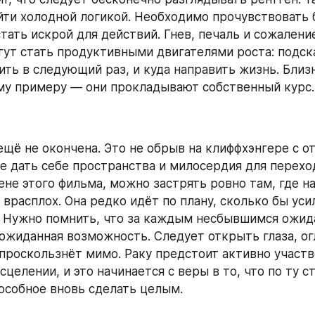
йти холодной логикой. Необходимо прочувствовать б
тать искрой для действий. Гнев, печаль и сожалени
гут стать продуктивными двигателями роста: подсказ
ить в следующий раз, и куда направить жизнь. Близн
му примеру — они прокладывают собственный курс.
ещё не окончена. Это не обрыв на клиффхэнгере с от
не дать себе пространства и милосердия для переход
не этого фильма, можно застрять ровно там, где на
врасплох. Она редко идёт по плану, сколько бы усил
 Нужно помнить, что за каждым несбывшимся ожид
ожиданная возможность. Следует открыть глаза, огл
проскользнёт мимо. Раку предстоит активно участво
целении, и это начинается с веры в то, что по ту с
особное вновь сделать целым.