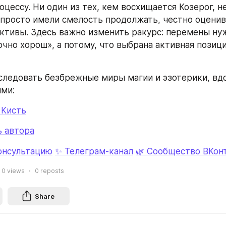
цессу. Ни один из тех, кем восхищается Козерог, не
просто имели смелость продолжать, честно оценива
ктивы. Здесь важно изменить ракурс: перемены нуж
очно хорош», а потому, что выбрана активная позици
ледовать безбрежные миры магии и эзотерики, вдо
ми:
 Кисть
ь автора
консультацию
✨ Телеграм‑канал
🌿 Сообщество ВКон
0
views
0
reposts
Share