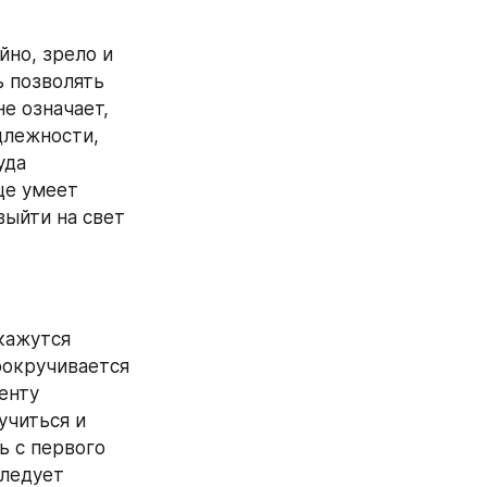
но, зрелo и 
 позволять 
е означает, 
длежности, 
да 
е умеет 
ыйти на свет 
ажутся 
окручивается 
нту 
читься и 
 с первого 
ледует 