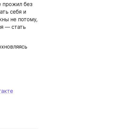
 прожил без 
ть себя и 
ны не потому, 
я — стать 
хновляясь 
такте