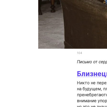
104
Письмо от сер
Близне
Никто не пере
на будущем, пл
пренебрегаютс
внимание упор
но это не знач