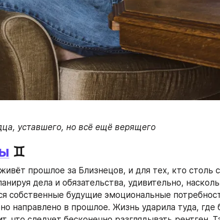
дца, уставшего, но всё ещё верящего
цы
 ♊
живёт прошлое за Близнецов, и для тех, кто столь 
анируя дела и обязательства, удивительно, насколь
я собственные будущие эмоциональные потребности
но направлено в прошлое. Жизнь ударила туда, где б
ит, что следует бесконечно разглядывать рентген. Та