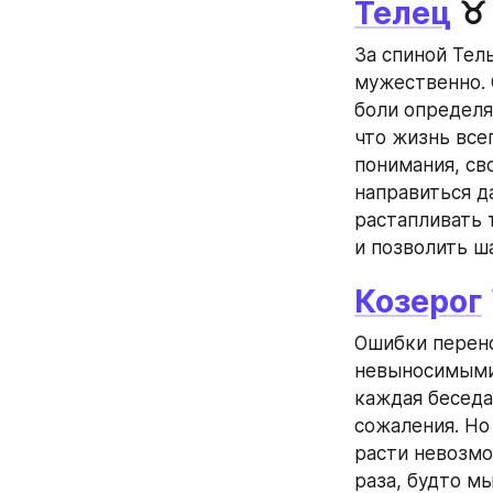
Телец
 ♉
За спиной Тель
мужественно. 
боли определят
что жизнь всег
понимания, св
направиться д
растапливать 
и позволить ш
Козерог
Ошибки перено
невыносимыми 
каждая беседа
сожаления. Но
расти невозмо
раза, будто м