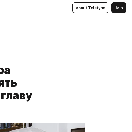
About Teletype
Join
ра
ять
 главу