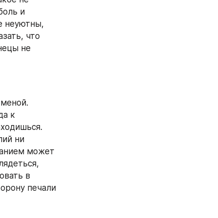
оль и 
е неуютны, 
ать, что 
ецы не 
меной. 
а к 
ходишься. 
ий ни 
анием может 
ядеться, 
вать в 
торону печали 