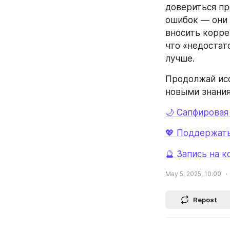
довериться про
ошибок — они 
вносить корре
что «недостат
лучше.
Продолжай исс
новыми знания
🌙 Сапфировая
💖 Поддержат
🔮 Запись на 
May 5, 2025, 10:00
Repost