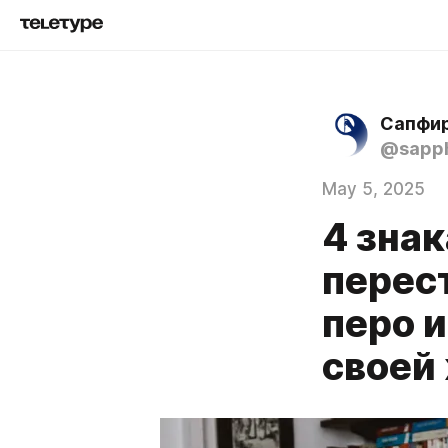
Сапфир
@sapph
May 5, 2025
4 зна
перес
перо 
своей