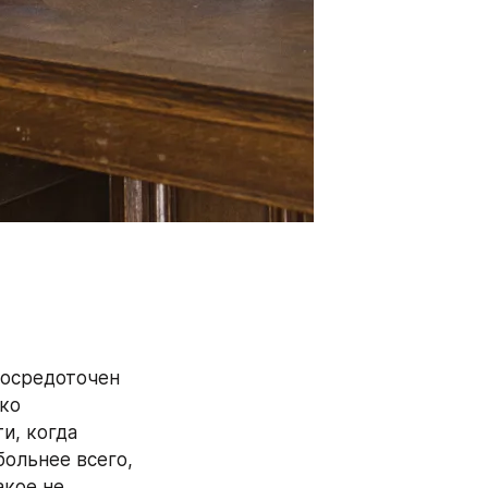
сосредоточен 
ко 
, когда 
ольнее всего, 
кое не 