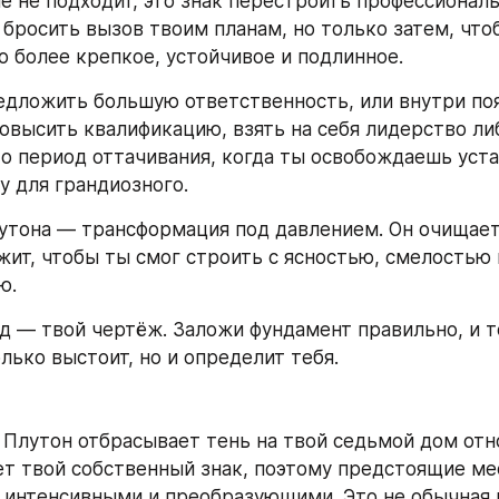
е не подходит, это знак перестроить профессиональн
бросить вызов твоим планам, но только затем, чтоб
о более крепкое, устойчивое и подлинное.
едложить большую ответственность, или внутри поя
повысить квалификацию, взять на себя лидерство ли
то период оттачивания, когда ты освобождаешь уста
у для грандиозного.
утона — трансформация под давлением. Он очищает 
жит, чтобы ты смог строить с ясностью, смелостью и
ю.
д — твой чертёж. Заложи фундамент правильно, и то
лько выстоит, но и определит тебя.
Плутон отбрасывает тень на твой седьмой дом отно
т твой собственный знак, поэтому предстоящие мес
интенсивными и преобразующими. Это не обычная г