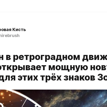
овая Кисть
irebrush
н в ретроградном дви
открывает мощную но
для этих трёх знаков 