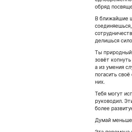
обряд посвяще
В ближайшие ш
соединяешься,
сотрудничеств
делишься сило
Ты природный 
зовёт копнуть
а из умения сл
погасить своё 
них.
Тебя могут исп
руководил. Эт
более развиту
Думай меньше 