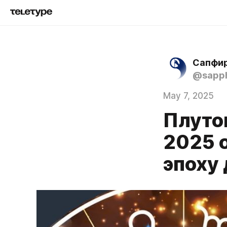
Сапфир
@sapph
May 7, 2025
Плуто
2025 
эпоху 