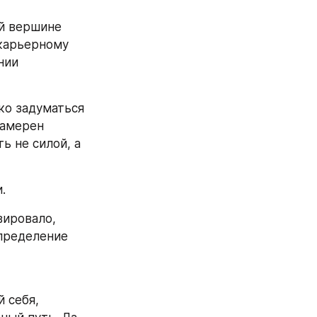
й вершине 
карьерному 
ии 
о задуматься 
амерен 
 не силой, а 
.
ировало, 
пределение 
 себя, 