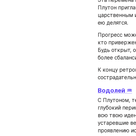
Эта перемена 
Плутон пригла
царственным и
ею делятся.
Прогресс може
кто привержен
Будь открыт, 
более сбаланс
К концу ретро
сострадательн
Водолей ♒
С Плутоном, т
глубокий пери
всю твою иден
устаревшие ве
проявлению ис