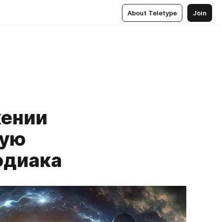
About Teletype
Join
жении
вую
Зодиака