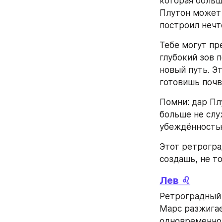
которая больш
Плутон может 
построил нечт
Тебе могут пр
глубокий зов 
новый путь. Э
готовишь почв
Помни: дар Пл
больше не слу
убеждённость
Этот ретрогра
создашь, не то
Лев ♌
Ретроградный 
Марс разжигае
одновременно 