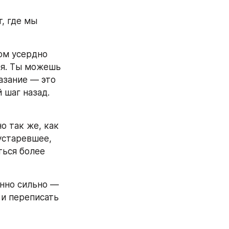
, где мы 
м усердно 
я. Ты можешь 
зание — это 
шаг назад. 
 так же, как 
устаревшее, 
ься более 
нно сильно — 
и переписать 