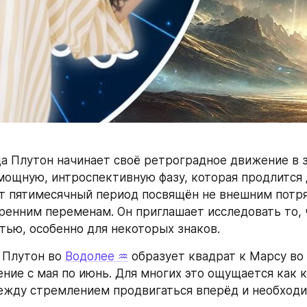
да Плутон начинает своё ретроградное движение в з
мощную, интроспективную фазу, которая продлится д
от пятимесячный период посвящён не внешним потряс
ренним переменам. Он приглашает исследовать то, 
тью, особенно для некоторых знаков.
Плутон во 
Водолее ♒
 образует квадрат к Марсу во 
ение с мая по июнь. Для многих это ощущается как 
ежду стремлением продвигаться вперёд и необходи