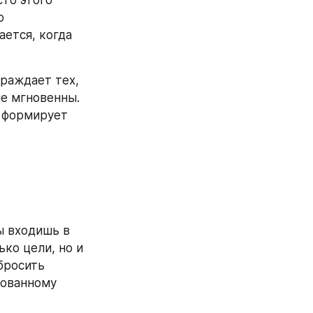
то этого 
 
тся, когда 
раждает тех, 
е мгновенны. 
 формирует 
 входишь в 
о цели, но и 
росить 
ованному 