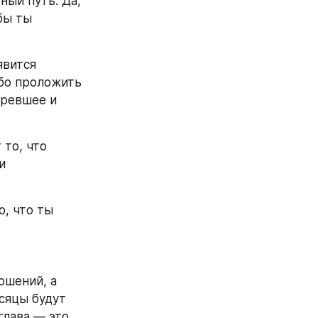
ый путь. Да, 
ы ты 
вится 
бо проложить 
ревшее и 
то, что 
 
, что ты 
шений, а 
яцы будут 
лава — это 