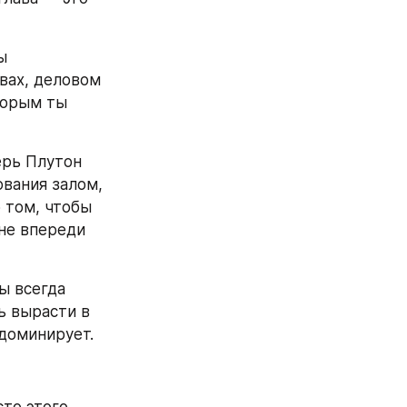
 
ах, деловом 
орым ты 
рь Плутон 
вания залом, 
 том, чтобы 
не впереди 
ы всегда 
 вырасти в 
 доминирует.