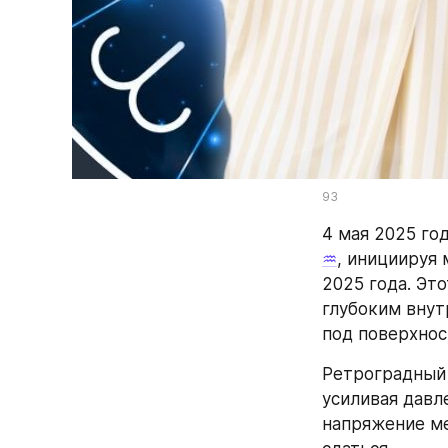
93
4 мая 2025 го
♒
, инициируя 
2025 года. Эт
глубоким внут
под поверхнос
Ретроградный 
усиливая давл
напряжение м