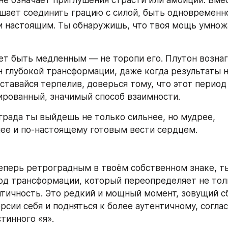
не означает приглушения страсти или амбиций. Вмес
шает соединить грацию с силой, быть одновременно
 настоящим. Ты обнаружишь, что твоя мощь умножае
т быть медленным — не торопи его. Плутон вознаг
 глубокой трансформации, даже когда результаты н
оставайся терпелив, доверься тому, что этот период
ированный, значимый способ взаимности.
града ты выйдешь не только сильнее, но мудрее, 
ее и по-настоящему готовым вести сердцем.
еперь ретроградным в твоём собственном знаке, ты
од трансформации, который переопределяет не тольк
тичность. Это редкий и мощный момент, зовущий сб
рсии себя и подняться к более аутентичному, соглас
тинного «я».