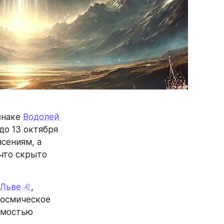
наке 
Водолей 
о 13 октября 
ениям, а 
что скрыто 
Льве ♌
, 
космическое 
мостью 