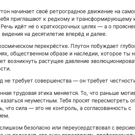
тон начинает своё ретроградное движение на само
тебя приглашают к редкому и трансформирующему 
Речь идёт не о краткосрочных целях — а о прояснен
 видения на десятилетие вперёд и далее.
космическом перекрёстке. Плутон побуждает глубок
иях, общественном образе и наследии, которое ты н
ет возникнуть растущее давление эволюционировать
сти.
д не требует совершенства — он требует честности
нная трудовая этика меняется. То, что раньше мотив
казаться неуместным. Тебя просят пересмотреть о
ь, что сила — это не контроль, а согласованность с 
ием.
 слишком безопасно или переусердствовал с версией