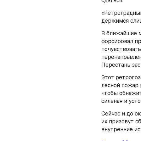
сдаться.
«Ретроградный
держимся слиш
В ближайшие м
форсировал пр
почувствовать
перенаправлен
Перестань зас
Этот ретрогра
лесной пожар 
чтобы обнажит
сильная и усто
Сейчас и до о
их призовут с
внутренние ист