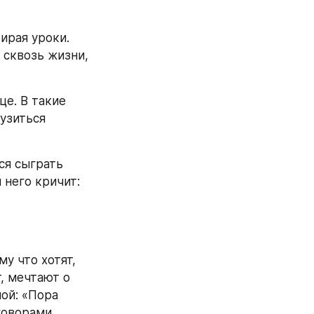
рая уроки. 
сквозь жизни, 
е. В такие 
зиться 
ся сыграть 
него кричит: 
 что хотят, 
, мечтают о 
й: «Пора 
оворами, 