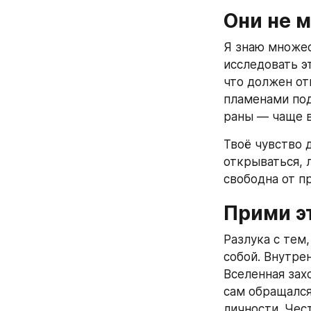
Они не м
Я знаю множест
исследовать эт
что должен от
пламенами под
раны — чаще в
Твоё чувство д
открываться, 
свободна от п
Прими э
Разлука с тем,
собой. Внутре
Вселенная захо
сам обращался
личности. Чест