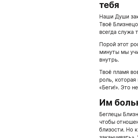
тебя
Наши Души зак
Твоё Близнецо
всегда служа 
Порой этот ро
минуты мы учи
внутрь.
Твоё пламя вов
роль, которая 
«Беги!». Это 
Им боль
Беглецы Близн
чтобы отношени
близости. Но 
заканчивать».