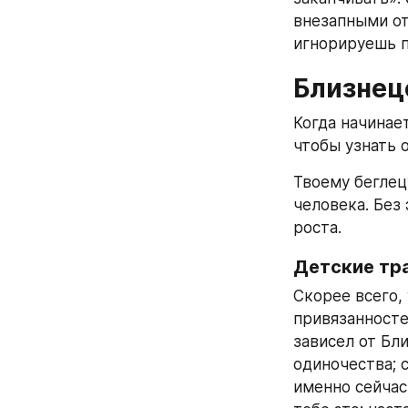
внезапными от
игнорируешь п
Близнец
Когда начинае
чтобы узнать 
Твоему беглец
человека. Без 
роста.
Детские тр
Скорее всего,
привязанносте
зависел от Бл
одиночества; с
именно сейчас