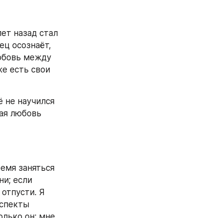
ет назад стал 
ц осознаёт, 
юбовь между 
е есть свои 
 не научился 
ая любовь 
емя заняться 
и; если 
отпусти. Я 
спекты 
лько он; мне 