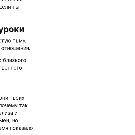
сли ты 
 уроки
тую тьму, 
 отношения.
 близкого 
твенного 
ни твоих 
почему так 
лиза и 
ен, но 
мя показало 