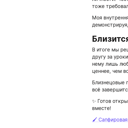
тоже требовал
Моя внутрення
демонстрируя,
Близитс
В итоге мы ре
другу за уроки
нему лишь люб
ценнее, чем в
Близнецовые п
всё завершитс
✨ Готов откры
вместе!
🖌️ Сапфирова