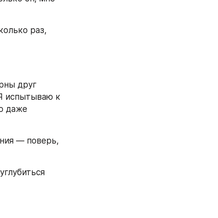
олько раз, 
рны друг 
Я испытываю к 
о даже 
ия — поверь, 
глубиться 