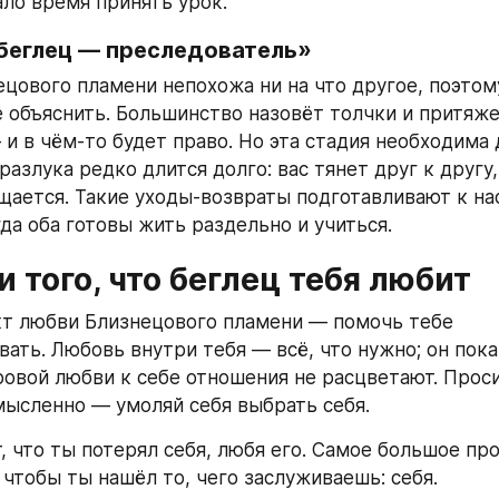
ало время принять урок.
беглец — преследователь»
цового пламени непохожа ни на что другое, поэтом
ё объяснить. Большинство назовёт толчки и притяже
и в чём-то будет право. Но эта стадия необходима 
разлука редко длится долго: вас тянет друг к другу,
щается. Такие уходы-возвраты подготавливают к на
гда оба готовы жить раздельно и учиться.
 того, что беглец тебя любит
т любви Близнецового пламени — помочь тебе 
ать. Любовь внутри тебя — всё, что нужно; он пока
оровой любви к себе отношения не расцветают. Проси
мысленно — умоляй себя выбрать себя.
, что ты потерял себя, любя его. Самое большое про
 чтобы ты нашёл то, чего заслуживаешь: себя.