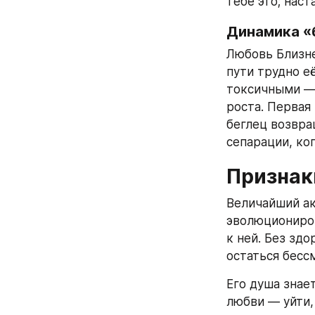
тебе это; наст
Динамика «
Любовь Близне
пути трудно е
токсичными — 
роста. Первая 
беглец возвра
сепарации, ко
Признаки
Величайший ак
эволюциониров
к ней. Без зд
остаться бесс
Его душа знает
любви — уйти,