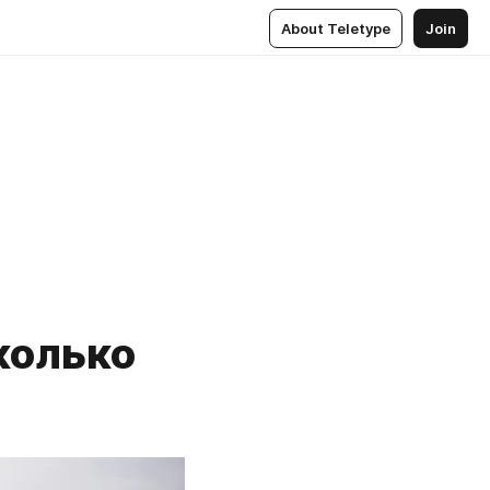
About Teletype
Join
колько