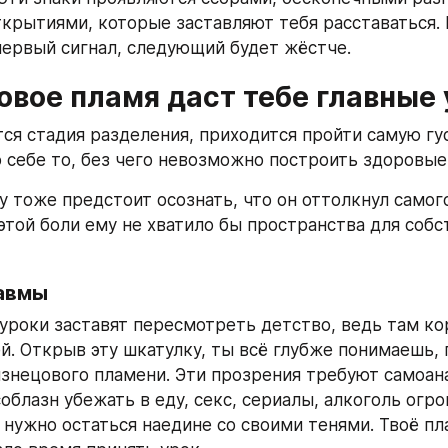
крытиями, которые заставляют тебя расставаться. Е
ервый сигнал, следующий будет жёстче.
овое пламя даст тебе главные
тся стадия разделения, приходится пройти самую гус
о себе то, без чего невозможно построить здоровые
у тоже предстоит осознать, что он оттолкнул самого
этой боли ему не хватило бы пространства для собс
авмы
 уроки заставят пересмотреть детство, ведь там кор
й. Открыв эту шкатулку, ты всё глубже понимаешь, 
изнецового пламени. Эти прозрения требуют самоана
облазн убежать в еду, секс, сериалы, алкоголь огром
 нужно остаться наедине со своими тенями. Твоё пла