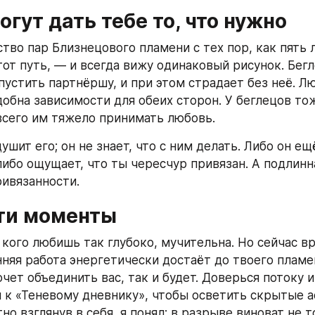
огут дать тебе то, что нужно
во пар Близнецового пламени с тех пор, как пять л
от путь, — и всегда вижу одинаковый рисунок. Бегле
пустить партнёршу, и при этом страдает без неё. Л
обна зависимости для обеих сторон. У беглецов тож
сего им тяжело принимать любовь.
ушит его; он не знает, что с ним делать. Либо он ещё
либо ощущает, что ты чересчур привязан. А подлинн
ривязанности.
ти моменты
 кого любишь так глубоко, мучительна. Но сейчас вр
нняя работа энергетически достаёт до твоего пламен
чет объединить вас, так и будет. Доверься потоку и 
 к «Теневому дневнику», чтобы осветить скрытые а
но взглянув в себя, я понял: в разрыве виноват не то