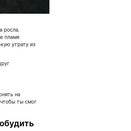
 росла. 
е пламя 
кую утрату из 
руг 
нять на 
чтобы ты смог 
обудить 