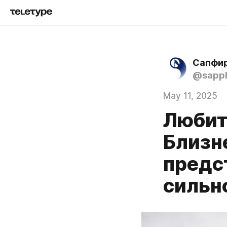
Сапфир
@sapph
May 11, 2025
Любит
Близн
предс
сильн