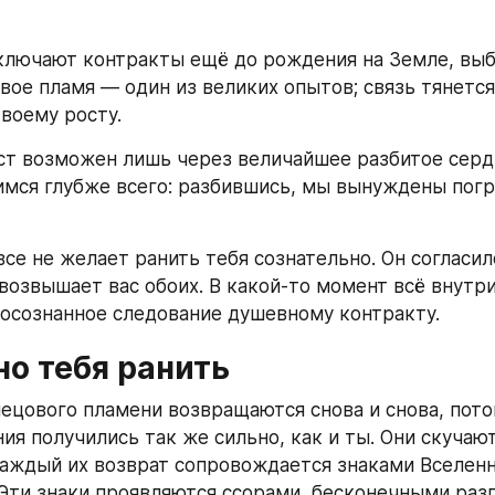
лючают контракты ещё до рождения на Земле, выби
вое пламя — один из великих опытов; связь тянется 
твоему росту.
ст возможен лишь через величайшее разбитое сердц
мся глубже всего: разбившись, мы вынуждены погру
се не желает ранить тебя сознательно. Он согласил
возвышает вас обоих. В какой-то момент всё внутри 
неосознанное следование душевному контракту.
но тебя ранить
ецового пламени возвращаются снова и снова, потому
я получились так же сильно, как и ты. Они скучают
каждый их возврат сопровождается знаками Вселенно
 Эти знаки проявляются ссорами, бесконечными разг