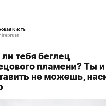
овая Кисть
irebrush
 ли тебя беглец
ецового пламени? Ты и
тавить не можешь, нас
о