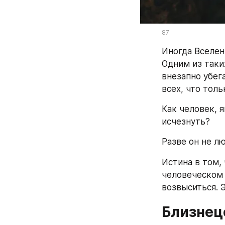
87
Иногда Вселен
Одним из таки
внезапно убег
всех, что толь
Как человек, 
исчезнуть?
Разве он не л
Истина в том, 
человеческом 
возвыситься. 
Близнецо