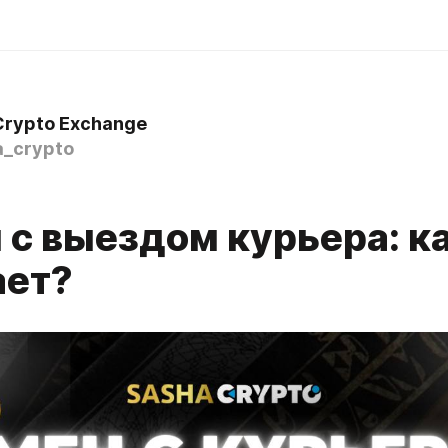
Crypto Exchange
_crypto
с выездом курьера: ка
ает?