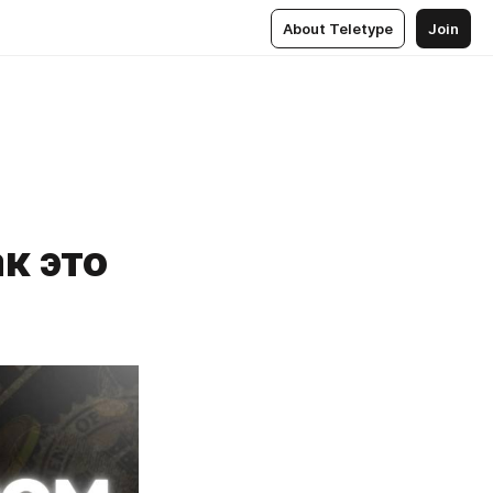
About Teletype
Join
к это