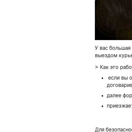
У вас большая
выездом курь
> Как это раб
 если вы отдаёте наличные, а мы переводим USDT — определяем сумму и 
договарив
далее фор
приезжает
Для безопасно