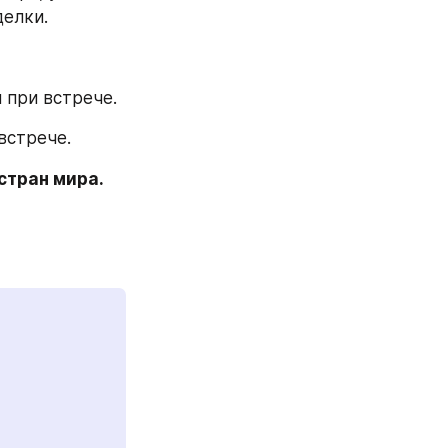
делки.
 при встрече.
встрече.
стран мира. 