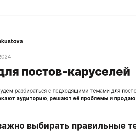
kustova
2024
для постов-каруселей
будем разбираться с подходящими темами для посто
екают аудиторию, решают её проблемы и продаю
важно выбирать правильные т