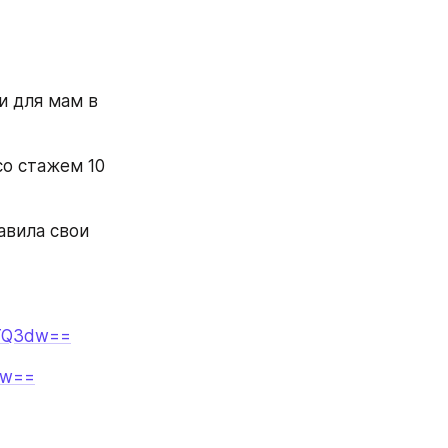
 для мам в 
о стажем 10 
вила свои 
eTQ3dw==
Nw==