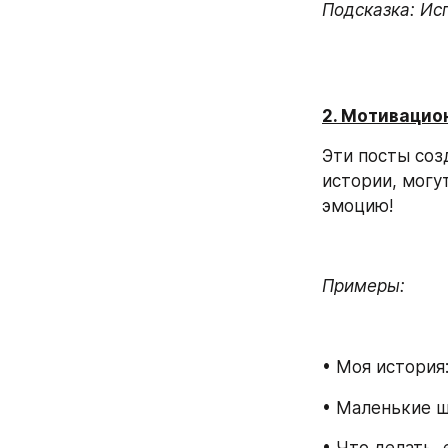
Подсказка: Ис
2. Мотивацио
Эти посты соз
истории, могу
эмоцию!
Примеры:
• Моя история:
• Маленькие ш