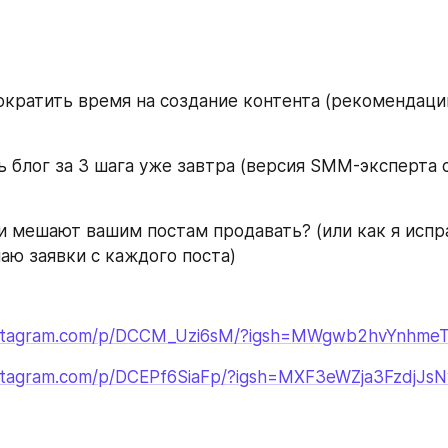
сократить время на создание контента (рекомендации
ь блог за 3 шага уже завтра (версия SMM-эксперта с
и мешают вашим постам продавать? (или как я испра
чаю заявки с каждого поста)
instagram.com/p/DCCM_Uzi6sM/?igsh=MWgwb2hvYnhm
nstagram.com/p/DCEPf6SiaFp/?igsh=MXF3eWZja3FzdjJs