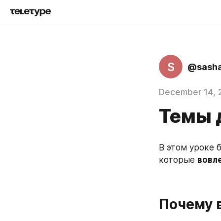
S
@sasha
December 14, 
Темы 
В этом уроке 
которые 
вовл
Почему 