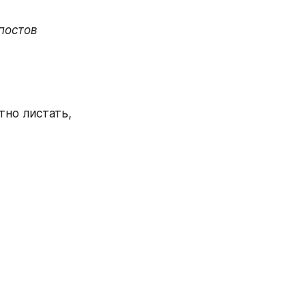
постов 
но листать, 