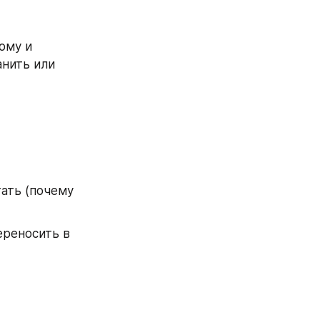
му и 
нить или 
ать (почему 
реносить в 
 