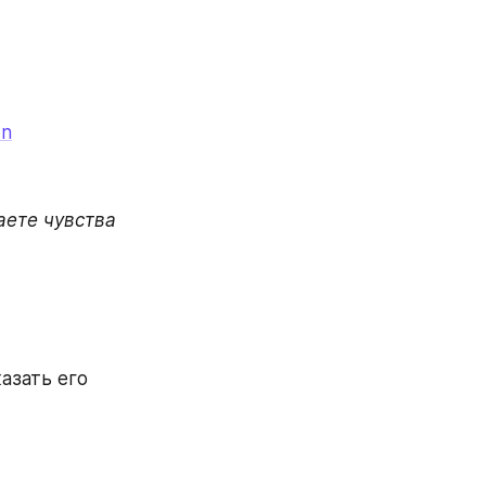
Nn
ете чувства 
зать его 