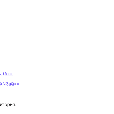
cwdA==
MXN3aQ==
итория.