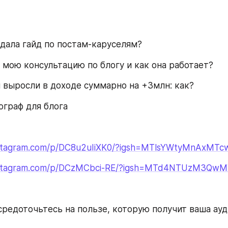
здала гайд по постам-каруселям?
в мою консультацию по блогу и как она работает?
 выросли в доходе суммарно на +3млн: как?
ограф для блога
nstagram.com/p/DC8u2uIiXK0/?igsh=MTlsYWtyMnAxMT
instagram.com/p/DCzMCbci-RE/?igsh=MTd4NTUzM3Qw
средоточьтесь на пользе, которую получит ваша ауд