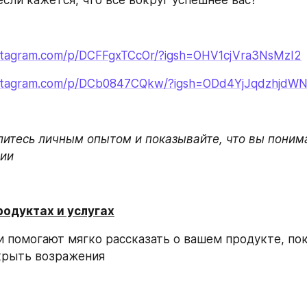
если кажется, что все вокруг успешнее вас?
nstagram.com/p/DCFFgxTCcOr/?igsh=OHV1cjVra3NsMzI2
nstagram.com/p/DCb0847CQkw/?igsh=ODd4YjJqdzhjdW
литесь личным опытом и показывайте, что вы понима
рии
продуктах и услугах
и помогают мягко рассказать о вашем продукте, пока
крыть возражения