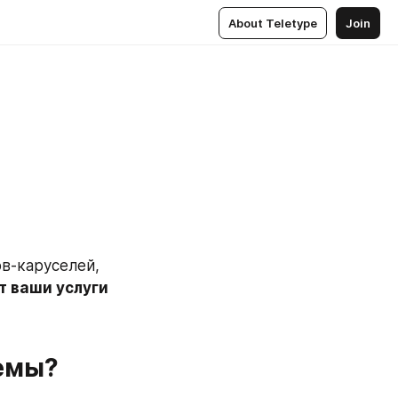
About Teletype
Join
в-каруселей, 
т ваши услуги
емы?