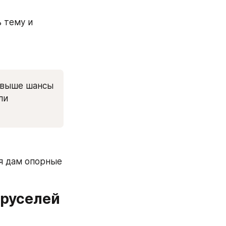
 тему и 
 выше шансы 
и 
я дам опорные 
аруселей