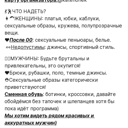
💃🕺ЧТО НАДЕТЬ?
👩‍🦱ЖЕНЩИНЫ: платья, юбки, каблуки,  
сексуальные образы, кружева, полупрозрачные 
вещи.
❤️
После 00
: сексуальные пеньюары, белье.
 👀
Недопустимы
: джинсы, спортивный стиль.
🧔‍♂МУЖЧИНЫ: Будьте брутальны и 
привлекательны, это окупится!
❤️Брюки, рубашки, поло, темные джинсы. 
⛑Сексуальные образы категорически 
приветствуются!
Сменная обувь
: ботинки, кроссовки, давайте 
обойдёмся без тапочек и шлепанцев хотя бы 
пока идёт программа)
Мы хотим видеть рядом красивых и 
аккуратных мужчин)