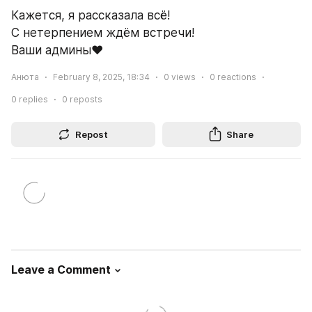
Кажется, я рассказала всё!
С нетерпением ждём встречи!
Ваши админы❤️
Анюта
February 8, 2025, 18:34
0
views
0
reactions
0
replies
0
reposts
Repost
Share
Leave a Comment