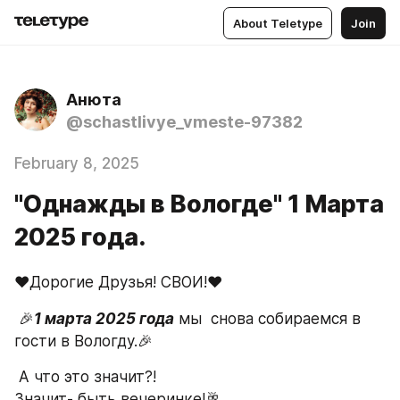
About Teletype
Join
Анюта
@schastlivye_vmeste-97382
February 8, 2025
"Однажды в Вологде" 1 Марта
2025 года.
❤️Дорогие Друзья! СВОИ!❤️
 🎉
1 марта 2025 года
 мы  снова собираемся в 
гости в Вологду.🎉
 А что это значит?!
Значит- быть вечеринке!🥂